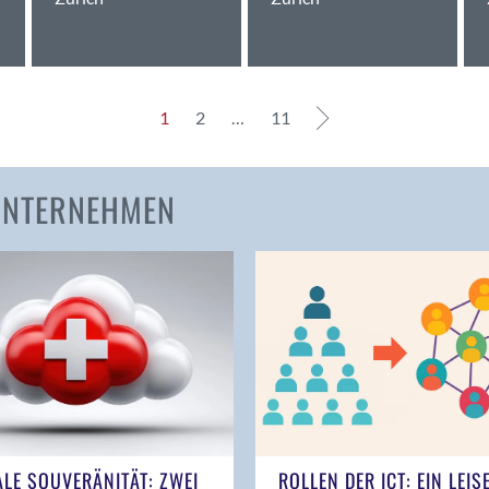
Bern
Bern - Liebefeld
Bern 15
Bern 22
1
2
…
11
Bern 65
Bern 9
Bern-Zollikofen
 UNTERNEHMEN
Biel/Bienne
Binningen
Birsfelden
Bolligen
Bonaduz
Bonstetten
Bottighofen
Bremgarten bei Bern
Brig
ALE SOUVERÄNITÄT: ZWEI
ROLLEN DER ICT: EIN LEIS
Brig-Glis