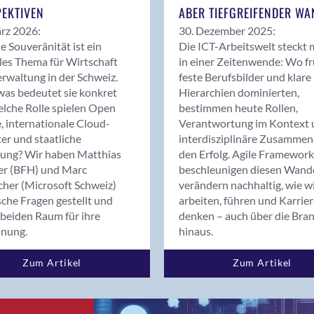
EKTIVEN
ABER TIEFGREIFENDER WA
Bronschhofen
rz 2026:
30. Dezember 2025:
Brugg
le Souveränität ist ein
Die ICT-Arbeitswelt steckt 
Brugg AG
les Thema für Wirtschaft
in einer Zeitenwende: Wo f
Brütten
rwaltung in der Schweiz.
feste Berufsbilder und klare
Bubendorf
as bedeutet sie konkret
Hierarchien dominierten,
lche Rolle spielen Open
bestimmen heute Rollen,
Bubikon
, internationale Cloud-
Verantwortung im Kontext 
Buchs (SG)
er und staatliche
interdisziplinäre Zusammen
Burgdorf
rung? Wir haben Matthias
den Erfolg. Agile Framework
Bäretswil
er (BFH) und Marc
beschleunigen diesen Wand
cher (Microsoft Schweiz)
verändern nachhaltig, wie w
Bülach
sche Fragen gestellt und
arbeiten, führen und Karrie
Cazis
beiden Raum für ihre
denken – auch über die Bra
Cham
dnung.
hinaus.
Chur
Crissier
Zum Artikel
Zum Artikel
Davos Platz
Davos Platz 1