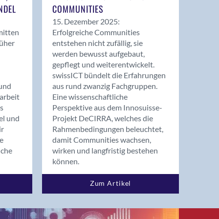
NDEL
COMMUNITIES
15. Dezember 2025:
mitten
Erfolgreiche Communities
rüher
entstehen nicht zufällig, sie
werden bewusst aufgebaut,
gepflegt und weiterentwickelt.
swissICT bündelt die Erfahrungen
und
aus rund zwanzig Fachgruppen.
arbeit
Eine wissenschaftliche
s
Perspektive aus dem Innosuisse-
el und
Projekt DeCIRRA, welches die
ir
Rahmenbedingungen beleuchtet,
re
damit Communities wachsen,
nche
wirken und langfristig bestehen
können.
Zum Artikel