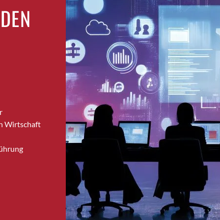
Dierikon
RDEN
Dietikon
Dietlikon
Dornach
Däniken
Dübendorf
Dübendorf 1
Düdingen
Dürnten
r
Ebikon
n Wirtschaft
Egg b. Zürich
Führung
Egg bei Zürich
Eglisau
Emmen
Ennetbaden
Ennetbürgen
Eschenbach SG