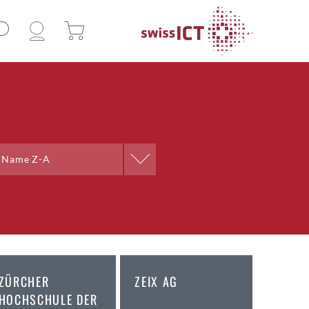
Sortieren nach
Name Z-A
Name A-Z
Name Z-A
Ort A-Z
Ort Z-A
ZÜRCHER
ZEIX AG
HOCHSCHULE DER