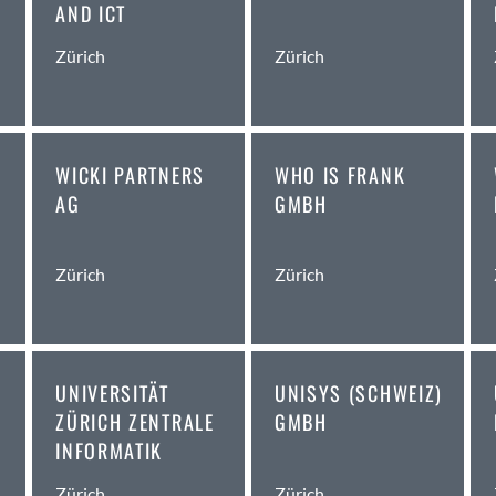
AND ICT
Amden
Zürich
Zürich
Andelfingen
Anwil
Appenzell
Au SG
WICKI PARTNERS
WHO IS FRANK
Baar
AG
GMBH
Baden
Balsthal
Balzers
Zürich
Zürich
Basel
Bassersdorf
Belp
Bendern
UNIVERSITÄT
UNISYS (SCHWEIZ)
Benken (SG)
ZÜRICH ZENTRALE
GMBH
INFORMATIK
Bergdietikon
Berlin
Zürich
Zürich