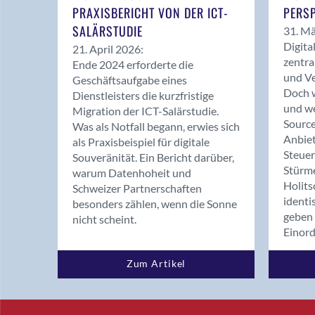
PRAXISBERICHT VON DER ICT-
PERSP
SALÄRSTUDIE
31. Mä
Digita
21. April 2026:
zentra
Ende 2024 erforderte die
und Ve
Geschäftsaufgabe eines
Doch w
Dienstleisters die kurzfristige
und we
Migration der ICT-Salärstudie.
Source
Was als Notfall begann, erwies sich
Anbiet
als Praxisbeispiel für digitale
Steue
Souveränität. Ein Bericht darüber,
Stürm
warum Datenhoheit und
Holits
Schweizer Partnerschaften
identi
besonders zählen, wenn die Sonne
geben 
nicht scheint.
Einor
Zum Artikel