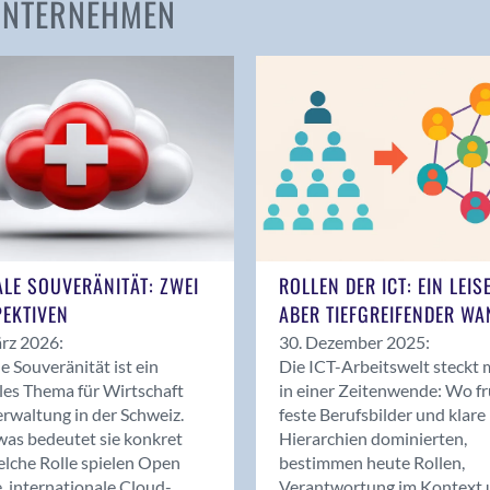
 UNTERNEHMEN
Amden
Andelfingen
Anwil
Appenzell
Au SG
Baar
Baden
Balsthal
Balzers
ALE SOUVERÄNITÄT: ZWEI
ROLLEN DER ICT: EIN LEIS
Basel
EKTIVEN
ABER TIEFGREIFENDER WA
Bassersdorf
rz 2026:
30. Dezember 2025:
Belp
le Souveränität ist ein
Die ICT-Arbeitswelt steckt 
Bendern
les Thema für Wirtschaft
in einer Zeitenwende: Wo f
Benken (SG)
rwaltung in der Schweiz.
feste Berufsbilder und klare
as bedeutet sie konkret
Hierarchien dominierten,
Bergdietikon
lche Rolle spielen Open
bestimmen heute Rollen,
Berlin
, internationale Cloud-
Verantwortung im Kontext 