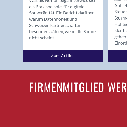
Was als Notfall begann, erwies sich
Anbiet
als Praxisbeispiel für digitale
Steue
Souveränität. Ein Bericht darüber,
Stürm
warum Datenhoheit und
Holits
Schweizer Partnerschaften
identi
besonders zählen, wenn die Sonne
geben 
nicht scheint.
Einor
Zum Artikel
FIRMENMITGLIED WE