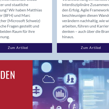
Bern
er und staatliche
interdisziplinäre Zusammen
Bern - Liebefeld
rung? Wir haben Matthias
den Erfolg. Agile Framework
er (BFH) und Marc
beschleunigen diesen Wand
Bern 15
cher (Microsoft Schweiz)
verändern nachhaltig, wie w
Bern 22
sche Fragen gestellt und
arbeiten, führen und Karrie
Bern 65
beiden Raum für ihre
denken – auch über die Bra
Bern 9
dnung.
hinaus.
Bern-Zollikofen
Zum Artikel
Zum Artikel
Biel/Bienne
Binningen
Bolligen
Bonaduz
RDEN
Bonstetten
Bottighofen
Bremgarten bei Bern
Brig
Brig-Glis
Bronschhofen