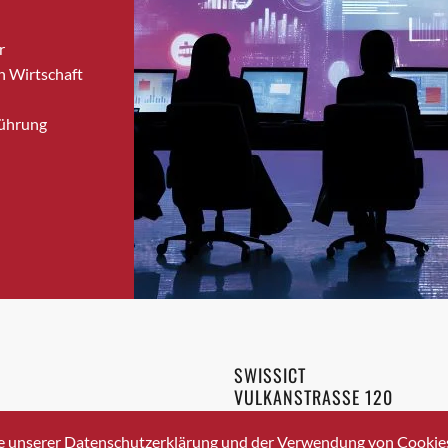
Brugg
r
Brugg AG
n Wirtschaft
Brütten
Bubendorf
Führung
Bubikon
Buchs (SG)
Burgdorf
Bäretswil
Bülach
Cazis
Cham
Chur
Crissier
SWISSICT
Davos Platz
VULKANSTRASSE 120
Davos Platz 1
8048 ZURICH
3 336 40 20
Dierikon
e unserer Datenschutzerklärung und der Verwendung von Cookies 