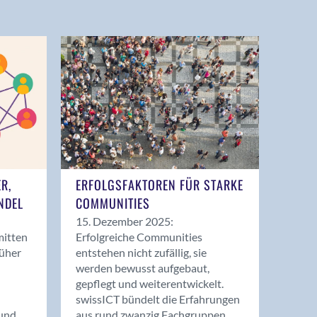
ER,
ERFOLGSFAKTOREN FÜR STARKE
NDEL
COMMUNITIES
15. Dezember 2025:
mitten
Erfolgreiche Communities
rüher
entstehen nicht zufällig, sie
werden bewusst aufgebaut,
gepflegt und weiterentwickelt.
swissICT bündelt die Erfahrungen
und
aus rund zwanzig Fachgruppen.