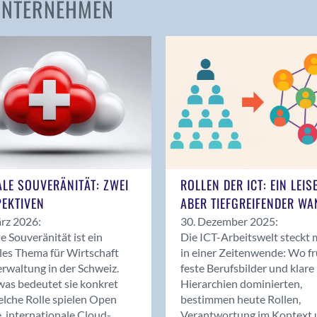
 UNTERNEHMEN
Amden
Andelfingen
Anwil
Appenzell
Au SG
Baar
Baden
Balsthal
Balzers
ALE SOUVERÄNITÄT: ZWEI
ROLLEN DER ICT: EIN LEIS
Basel
EKTIVEN
ABER TIEFGREIFENDER WA
Bassersdorf
rz 2026:
30. Dezember 2025:
Belp
le Souveränität ist ein
Die ICT-Arbeitswelt steckt 
Bendern
les Thema für Wirtschaft
in einer Zeitenwende: Wo f
Benken (SG)
rwaltung in der Schweiz.
feste Berufsbilder und klare
as bedeutet sie konkret
Hierarchien dominierten,
Bergdietikon
lche Rolle spielen Open
bestimmen heute Rollen,
Berlin
, internationale Cloud-
Verantwortung im Kontext 