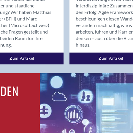
Bern
er und staatliche
interdisziplinäre Zusammen
Bern - Liebefeld
rung? Wir haben Matthias
den Erfolg. Agile Framework
er (BFH) und Marc
beschleunigen diesen Wand
Bern 15
cher (Microsoft Schweiz)
verändern nachhaltig, wie w
Bern 22
sche Fragen gestellt und
arbeiten, führen und Karrie
Bern 65
beiden Raum für ihre
denken – auch über die Bra
Bern 9
dnung.
hinaus.
Bern-Zollikofen
Zum Artikel
Zum Artikel
Biel/Bienne
Binningen
Birsfelden
Bolligen
RDEN
Bonaduz
Bonstetten
Bottighofen
Bremgarten bei Bern
Brig
Brig-Glis