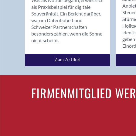
Was als Notfall begann, erwies sich
Anbiet
als Praxisbeispiel für digitale
Steue
Souveränität. Ein Bericht darüber,
Stürm
warum Datenhoheit und
Holits
Schweizer Partnerschaften
identi
besonders zählen, wenn die Sonne
geben 
nicht scheint.
Einor
Zum Artikel
FIRMENMITGLIED WE