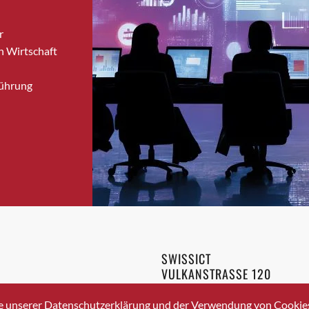
Bronschhofen
r
Brugg
n Wirtschaft
Brugg AG
Brütten
Führung
Bubendorf
Bubikon
Buchs (SG)
Burgdorf
Bäretswil
Bülach
Cazis
Cham
Chur
SWISSICT
Crissier
VULKANSTRASSE 120
Davos Platz
8048 ZURICH
3 336 40 20
Davos Platz 1
e unserer Datenschutzerklärung und der Verwendung von Cookies 