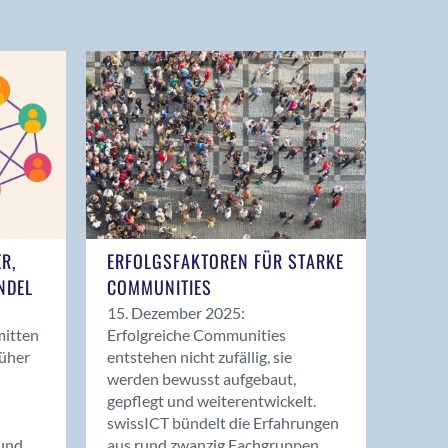
ER,
ERFOLGSFAKTOREN FÜR STARKE
NDEL
COMMUNITIES
15. Dezember 2025:
mitten
Erfolgreiche Communities
rüher
entstehen nicht zufällig, sie
werden bewusst aufgebaut,
gepflegt und weiterentwickelt.
swissICT bündelt die Erfahrungen
und
aus rund zwanzig Fachgruppen.