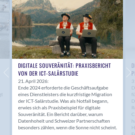
Anwil
Appenzell
Au SG
Baar
Baden
Balsthal
Balzers
Basel
DIGITALE SOUVERÄNITÄT: PRAXISBERICHT
D
VON DER ICT-SALÄRSTUDIE
P
Bassersdorf
Belp
21. April 2026:
3
Ende 2024 erforderte die Geschäftsaufgabe
D
Bendern
gt
eines Dienstleisters die kurzfristige Migration
f
Benken (SG)
der ICT-Salärstudie. Was als Notfall begann,
D
Bergdietikon
erwies sich als Praxisbeispiel für digitale
R
Berlin
Souveränität. Ein Bericht darüber, warum
C
Datenhoheit und Schweizer Partnerschaften
h
Bern
besonders zählen, wenn die Sonne nicht scheint.
H
Bern - Liebefeld
F