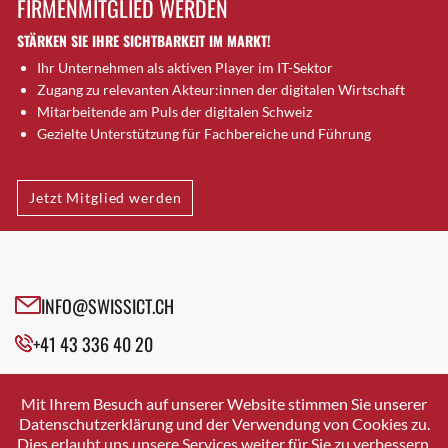
FIRMENMITGLIED WERDEN
Brütten
STÄRKEN SIE IHRE SICHTBARKEIT IM MARKT!
Bubendorf
Ihr Unternehmen als aktiven Player im IT-Sektor
Bubikon
Zugang zu relevanten Akteur:innen der digitalen Wirtschaft
Buchs (SG)
Mitarbeitende am Puls der digitalen Schweiz
Burgdorf
Gezielte Unterstützung für Fachbereiche und Führung
Bäretswil
Bülach
Jetzt Mitglied werden
Cazis
Cham
Chur
Crissier
INFO@SWISSICT.CH
Davos Platz
+41 43 336 40 20
Davos Platz 1
Dierikon
SWISSICT
VULKANSTRASSE 120
Dietikon
Mit Ihrem Besuch auf unserer Website stimmen Sie unserer
8048 ZURICH
Datenschutzerklärung und der Verwendung von Cookies zu.
Dietlikon
Dies erlaubt uns unsere Services weiter für Sie zu verbessern.