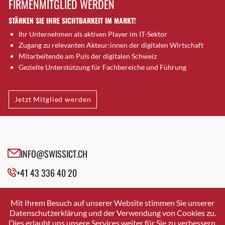
FIRMENMITGLIED WERDEN
Brugg AG
STÄRKEN SIE IHRE SICHTBARKEIT IM MARKT!
Brütten
Ihr Unternehmen als aktiven Player im IT-Sektor
Bubendorf
Zugang zu relevanten Akteur:innen der digitalen Wirtschaft
Bubikon
Mitarbeitende am Puls der digitalen Schweiz
Buchs (SG)
Gezielte Unterstützung für Fachbereiche und Führung
Burgdorf
Bäretswil
Jetzt Mitglied werden
Bülach
Cazis
Cham
Chur
INFO@SWISSICT.CH
Crissier
+41 43 336 40 20
Davos Platz
Davos Platz 1
SWISSICT
VULKANSTRASSE 120
Dierikon
Mit Ihrem Besuch auf unserer Website stimmen Sie unserer
8048 ZURICH
Datenschutzerklärung und der Verwendung von Cookies zu.
Dietikon
Dies erlaubt uns unsere Services weiter für Sie zu verbessern.