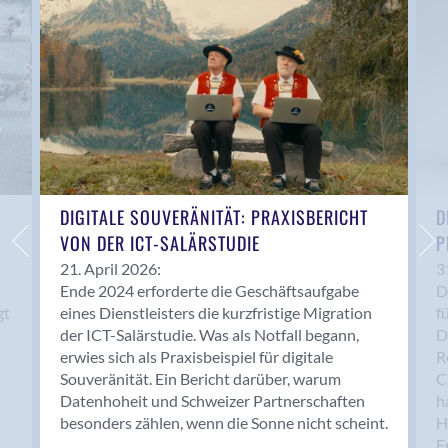
Anwil
Appenzell
Au SG
Baar
Baden
Balsthal
Balzers
Basel
DIGITALE SOUVERÄNITÄT: PRAXISBERICHT
D
VON DER ICT-SALÄRSTUDIE
P
Bassersdorf
Belp
21. April 2026:
3
Ende 2024 erforderte die Geschäftsaufgabe
D
Bendern
gt
eines Dienstleisters die kurzfristige Migration
f
Benken (SG)
der ICT-Salärstudie. Was als Notfall begann,
D
Bergdietikon
erwies sich als Praxisbeispiel für digitale
R
Berlin
Souveränität. Ein Bericht darüber, warum
C
Datenhoheit und Schweizer Partnerschaften
h
Bern
besonders zählen, wenn die Sonne nicht scheint.
H
Bern - Liebefeld
F