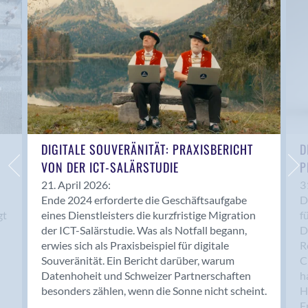
Anwil
Appenzell
Au SG
Baar
Baden
Balsthal
Balzers
Basel
DIGITALE SOUVERÄNITÄT: PRAXISBERICHT
D
VON DER ICT-SALÄRSTUDIE
P
Bassersdorf
Belp
21. April 2026:
3
Ende 2024 erforderte die Geschäftsaufgabe
D
Bendern
gt
eines Dienstleisters die kurzfristige Migration
f
Benken (SG)
der ICT-Salärstudie. Was als Notfall begann,
D
Bergdietikon
erwies sich als Praxisbeispiel für digitale
R
Berlin
Souveränität. Ein Bericht darüber, warum
C
Datenhoheit und Schweizer Partnerschaften
h
Bern
besonders zählen, wenn die Sonne nicht scheint.
H
Bern - Liebefeld
F