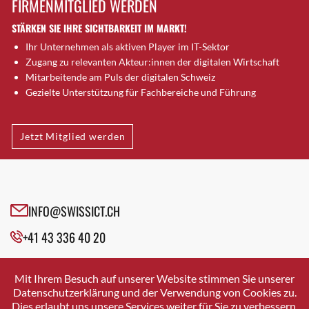
FIRMENMITGLIED WERDEN
Brütten
STÄRKEN SIE IHRE SICHTBARKEIT IM MARKT!
Bubendorf
Ihr Unternehmen als aktiven Player im IT-Sektor
Bubikon
Zugang zu relevanten Akteur:innen der digitalen Wirtschaft
Buchs (SG)
Mitarbeitende am Puls der digitalen Schweiz
Burgdorf
Gezielte Unterstützung für Fachbereiche und Führung
Bäretswil
Bülach
Jetzt Mitglied werden
Cazis
Cham
Chur
Crissier
INFO@SWISSICT.CH
Davos Platz
+41 43 336 40 20
Davos Platz 1
Dierikon
SWISSICT
VULKANSTRASSE 120
Dietikon
Mit Ihrem Besuch auf unserer Website stimmen Sie unserer
8048 ZURICH
Datenschutzerklärung und der Verwendung von Cookies zu.
Dietlikon
Dies erlaubt uns unsere Services weiter für Sie zu verbessern.