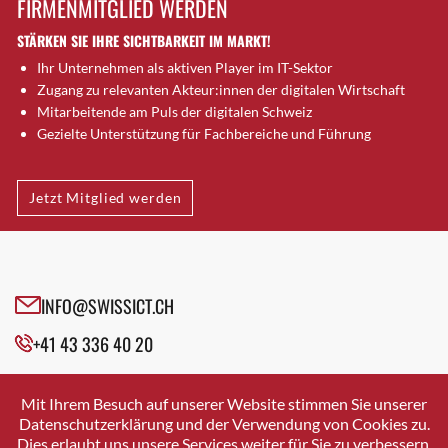
FIRMENMITGLIED WERDEN
Brugg AG
STÄRKEN SIE IHRE SICHTBARKEIT IM MARKT!
Brütten
Ihr Unternehmen als aktiven Player im IT-Sektor
Bubendorf
Zugang zu relevanten Akteur:innen der digitalen Wirtschaft
Bubikon
Mitarbeitende am Puls der digitalen Schweiz
Buchs (SG)
Gezielte Unterstützung für Fachbereiche und Führung
Burgdorf
Bäretswil
Jetzt Mitglied werden
Bülach
Cazis
Cham
Chur
INFO@SWISSICT.CH
Crissier
+41 43 336 40 20
Davos Platz
Davos Platz 1
SWISSICT
VULKANSTRASSE 120
Dierikon
Mit Ihrem Besuch auf unserer Website stimmen Sie unserer
8048 ZURICH
Datenschutzerklärung und der Verwendung von Cookies zu.
Dietikon
Dies erlaubt uns unsere Services weiter für Sie zu verbessern.