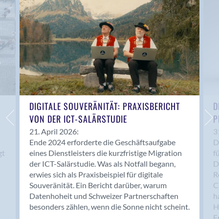
Anwil
Appenzell
Au SG
Baar
Baden
Balsthal
Balzers
Basel
DIGITALE SOUVERÄNITÄT: PRAXISBERICHT
D
VON DER ICT-SALÄRSTUDIE
P
Bassersdorf
Belp
21. April 2026:
3
Ende 2024 erforderte die Geschäftsaufgabe
D
Bendern
gt
eines Dienstleisters die kurzfristige Migration
f
Benken (SG)
der ICT-Salärstudie. Was als Notfall begann,
D
Bergdietikon
erwies sich als Praxisbeispiel für digitale
R
Berlin
Souveränität. Ein Bericht darüber, warum
C
Datenhoheit und Schweizer Partnerschaften
h
Bern
besonders zählen, wenn die Sonne nicht scheint.
H
Bern - Liebefeld
F