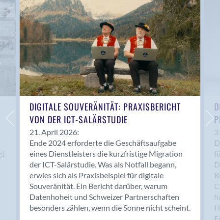
Anwil
Appenzell
Au SG
Baar
Baden
Balsthal
Balzers
Basel
DIGITALE SOUVERÄNITÄT: PRAXISBERICHT
D
VON DER ICT-SALÄRSTUDIE
P
Bassersdorf
Belp
21. April 2026:
3
Ende 2024 erforderte die Geschäftsaufgabe
D
Bendern
gt
eines Dienstleisters die kurzfristige Migration
f
Benken (SG)
der ICT-Salärstudie. Was als Notfall begann,
D
Bergdietikon
erwies sich als Praxisbeispiel für digitale
R
Berlin
Souveränität. Ein Bericht darüber, warum
C
Datenhoheit und Schweizer Partnerschaften
h
Bern
besonders zählen, wenn die Sonne nicht scheint.
H
Bern - Liebefeld
F