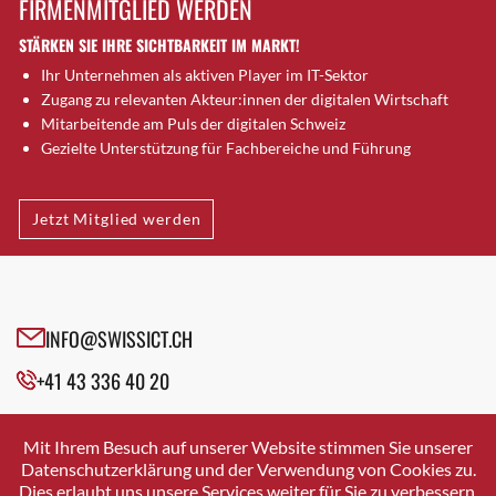
FIRMENMITGLIED WERDEN
Brugg AG
STÄRKEN SIE IHRE SICHTBARKEIT IM MARKT!
Brütten
Ihr Unternehmen als aktiven Player im IT-Sektor
Bubendorf
Zugang zu relevanten Akteur:innen der digitalen Wirtschaft
Bubikon
Mitarbeitende am Puls der digitalen Schweiz
Buchs (SG)
Gezielte Unterstützung für Fachbereiche und Führung
Burgdorf
Bäretswil
Jetzt Mitglied werden
Bülach
Cazis
Cham
Chur
INFO@SWISSICT.CH
Crissier
+41 43 336 40 20
Davos Platz
Davos Platz 1
SWISSICT
VULKANSTRASSE 120
Dierikon
Mit Ihrem Besuch auf unserer Website stimmen Sie unserer
8048 ZURICH
Datenschutzerklärung und der Verwendung von Cookies zu.
Dietikon
Dies erlaubt uns unsere Services weiter für Sie zu verbessern.