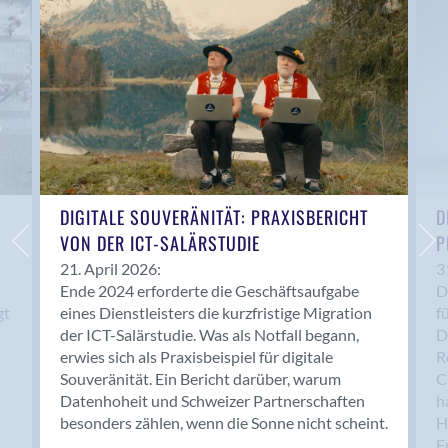
Anwil
Appenzell
Au SG
Baar
Baden
Balsthal
Balzers
Basel
DIGITALE SOUVERÄNITÄT: PRAXISBERICHT
D
VON DER ICT-SALÄRSTUDIE
P
Bassersdorf
Belp
21. April 2026:
3
Ende 2024 erforderte die Geschäftsaufgabe
D
Bendern
gt
eines Dienstleisters die kurzfristige Migration
f
Benken (SG)
der ICT-Salärstudie. Was als Notfall begann,
D
Bergdietikon
erwies sich als Praxisbeispiel für digitale
R
Berlin
Souveränität. Ein Bericht darüber, warum
C
Datenhoheit und Schweizer Partnerschaften
h
Bern
besonders zählen, wenn die Sonne nicht scheint.
H
Bern - Liebefeld
F