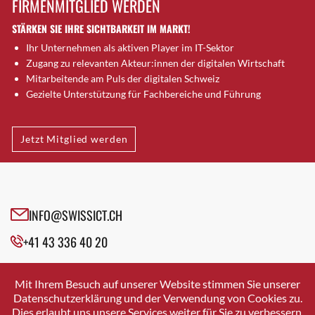
FIRMENMITGLIED WERDEN
Brugg AG
STÄRKEN SIE IHRE SICHTBARKEIT IM MARKT!
Brütten
Ihr Unternehmen als aktiven Player im IT-Sektor
Bubendorf
Zugang zu relevanten Akteur:innen der digitalen Wirtschaft
Bubikon
Mitarbeitende am Puls der digitalen Schweiz
Buchs (SG)
Gezielte Unterstützung für Fachbereiche und Führung
Burgdorf
Bäretswil
Jetzt Mitglied werden
Bülach
Cazis
Cham
Chur
INFO@SWISSICT.CH
Crissier
+41 43 336 40 20
Davos Platz
Davos Platz 1
SWISSICT
VULKANSTRASSE 120
Dierikon
Mit Ihrem Besuch auf unserer Website stimmen Sie unserer
8048 ZURICH
Datenschutzerklärung und der Verwendung von Cookies zu.
Dietikon
Dies erlaubt uns unsere Services weiter für Sie zu verbessern.