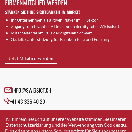
FIRMENMITGLIED WERDEN
Brugg AG
STÄRKEN SIE IHRE SICHTBARKEIT IM MARKT!
Brütten
Ihr Unternehmen als aktiven Player im IT-Sektor
Bubendorf
Zugang zu relevanten Akteur:innen der digitalen Wirtschaft
Bubikon
Mitarbeitende am Puls der digitalen Schweiz
Buchs (SG)
Gezielte Unterstützung für Fachbereiche und Führung
Burgdorf
Bäretswil
Jetzt Mitglied werden
Bülach
Cazis
Cham
Chur
INFO@SWISSICT.CH
Crissier
+41 43 336 40 20
Davos Platz
Davos Platz 1
SWISSICT
VULKANSTRASSE 120
Dierikon
Mit Ihrem Besuch auf unserer Website stimmen Sie unserer
8048 ZURICH
Datenschutzerklärung und der Verwendung von Cookies zu.
Dietikon
Dies erlaubt uns unsere Services weiter für Sie zu verbessern.