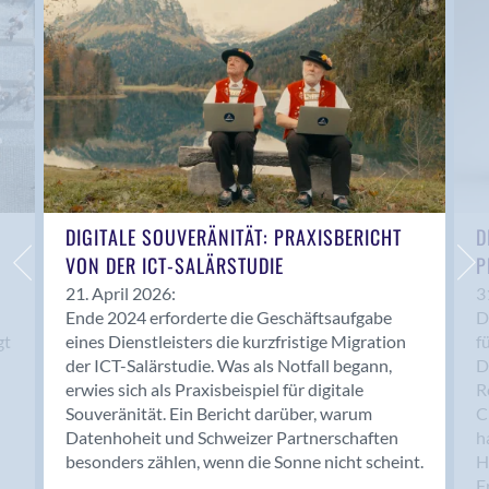
Anwil
Appenzell
Au SG
Baar
Baden
Balsthal
Balzers
Basel
DIGITALE SOUVERÄNITÄT: PRAXISBERICHT
D
VON DER ICT-SALÄRSTUDIE
P
Bassersdorf
Belp
21. April 2026:
3
Ende 2024 erforderte die Geschäftsaufgabe
D
Bendern
gt
eines Dienstleisters die kurzfristige Migration
f
Benken (SG)
der ICT-Salärstudie. Was als Notfall begann,
D
Bergdietikon
erwies sich als Praxisbeispiel für digitale
R
Berlin
Souveränität. Ein Bericht darüber, warum
C
Datenhoheit und Schweizer Partnerschaften
h
Bern
besonders zählen, wenn die Sonne nicht scheint.
H
Bern - Liebefeld
F