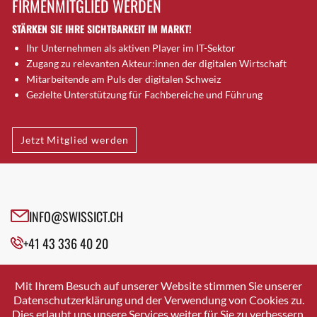
FIRMENMITGLIED WERDEN
Brütten
STÄRKEN SIE IHRE SICHTBARKEIT IM MARKT!
Bubendorf
Ihr Unternehmen als aktiven Player im IT-Sektor
Bubikon
Zugang zu relevanten Akteur:innen der digitalen Wirtschaft
Buchs (SG)
Mitarbeitende am Puls der digitalen Schweiz
Burgdorf
Gezielte Unterstützung für Fachbereiche und Führung
Bäretswil
Bülach
Jetzt Mitglied werden
Cazis
Cham
Chur
Crissier
INFO@SWISSICT.CH
Davos Platz
+41 43 336 40 20
Davos Platz 1
Dierikon
SWISSICT
VULKANSTRASSE 120
Dietikon
Mit Ihrem Besuch auf unserer Website stimmen Sie unserer
8048 ZURICH
Datenschutzerklärung und der Verwendung von Cookies zu.
Dietlikon
Dies erlaubt uns unsere Services weiter für Sie zu verbessern.