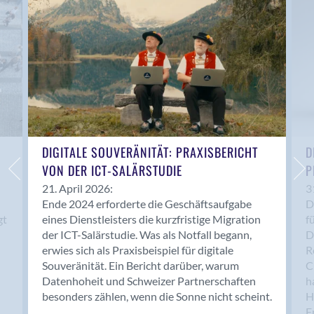
Anwil
Appenzell
Au SG
Baar
Baden
Balsthal
Balzers
Basel
DIGITALE SOUVERÄNITÄT: PRAXISBERICHT
D
VON DER ICT-SALÄRSTUDIE
P
Bassersdorf
Belp
21. April 2026:
3
Ende 2024 erforderte die Geschäftsaufgabe
D
Bendern
gt
eines Dienstleisters die kurzfristige Migration
f
Benken (SG)
der ICT-Salärstudie. Was als Notfall begann,
D
Bergdietikon
erwies sich als Praxisbeispiel für digitale
R
Berlin
Souveränität. Ein Bericht darüber, warum
C
Datenhoheit und Schweizer Partnerschaften
h
Bern
besonders zählen, wenn die Sonne nicht scheint.
H
Bern - Liebefeld
F