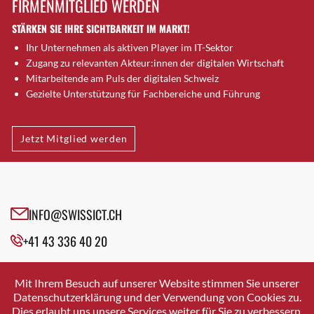
FIRMENMITGLIED WERDEN
Brugg AG
STÄRKEN SIE IHRE SICHTBARKEIT IM MARKT!
Brütten
Ihr Unternehmen als aktiven Player im IT-Sektor
Bubendorf
Zugang zu relevanten Akteur:innen der digitalen Wirtschaft
Bubikon
Mitarbeitende am Puls der digitalen Schweiz
Buchs (SG)
Gezielte Unterstützung für Fachbereiche und Führung
Burgdorf
Bäretswil
Jetzt Mitglied werden
Bülach
Cazis
Cham
Chur
INFO@SWISSICT.CH
Crissier
+41 43 336 40 20
Davos Platz
Davos Platz 1
SWISSICT
VULKANSTRASSE 120
Dierikon
Mit Ihrem Besuch auf unserer Website stimmen Sie unserer
8048 ZURICH
Datenschutzerklärung und der Verwendung von Cookies zu.
Dietikon
Dies erlaubt uns unsere Services weiter für Sie zu verbessern.