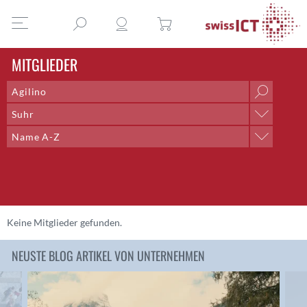
MITGLIEDER
Suhr
Ort
Name A-Z
Aarau
Sortieren nach
Aarberg
Name A-Z
Aarburg
Name Z-A
Adliswil
Ort A-Z
Aegerten
Ort Z-A
Keine Mitglieder gefunden.
Altdorf UR
Altendorf
NEUSTE BLOG ARTIKEL VON UNTERNEHMEN
Altstätten SG
Amden
Andelfingen