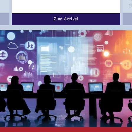
Bern 15
E
Bern 22
Bern 65
Zum Artikel
Bern 9
Bern-Zollikofen
Biel/Bienne
Binningen
Birsfelden
Bolligen
Bonaduz
Bonstetten
Bottighofen
Bremgarten bei Bern
Brig
Brig-Glis
Bronschhofen
Brugg