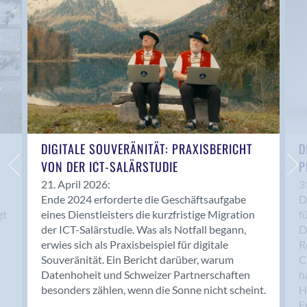
Anwil
Appenzell
Au SG
Baar
Baden
Balsthal
Balzers
Basel
DIGITALE SOUVERÄNITÄT: PRAXISBERICHT
D
VON DER ICT-SALÄRSTUDIE
P
Bassersdorf
Belp
21. April 2026:
3
Ende 2024 erforderte die Geschäftsaufgabe
D
Bendern
gt
eines Dienstleisters die kurzfristige Migration
f
Benken (SG)
der ICT-Salärstudie. Was als Notfall begann,
D
Bergdietikon
erwies sich als Praxisbeispiel für digitale
R
Berlin
Souveränität. Ein Bericht darüber, warum
C
Datenhoheit und Schweizer Partnerschaften
h
Bern
besonders zählen, wenn die Sonne nicht scheint.
H
Bern - Liebefeld
F