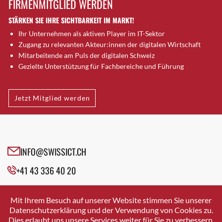
FIRMENMITGLIED WERDEN
Brütten
STÄRKEN SIE IHRE SICHTBARKEIT IM MARKT!
Bubendorf
Ihr Unternehmen als aktiven Player im IT-Sektor
Bubikon
Zugang zu relevanten Akteur:innen der digitalen Wirtschaft
Buchs (SG)
Mitarbeitende am Puls der digitalen Schweiz
Burgdorf
Gezielte Unterstützung für Fachbereiche und Führung
Bäretswil
Bülach
Jetzt Mitglied werden
Cazis
Cham
Chur
Crissier
INFO@SWISSICT.CH
Davos Platz
+41 43 336 40 20
Davos Platz 1
Dierikon
SWISSICT
VULKANSTRASSE 120
Dietikon
Mit Ihrem Besuch auf unserer Website stimmen Sie unserer
8048 ZURICH
Datenschutzerklärung und der Verwendung von Cookies zu.
Dietlikon
Dies erlaubt uns unsere Services weiter für Sie zu verbessern.