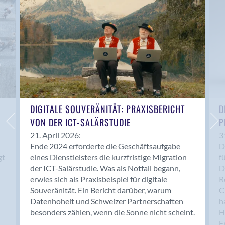
Anwil
Appenzell
Au SG
Baar
Baden
Balsthal
Balzers
Basel
DIGITALE SOUVERÄNITÄT: PRAXISBERICHT
D
VON DER ICT-SALÄRSTUDIE
P
Bassersdorf
Belp
21. April 2026:
3
Ende 2024 erforderte die Geschäftsaufgabe
D
Bendern
gt
eines Dienstleisters die kurzfristige Migration
f
Benken (SG)
der ICT-Salärstudie. Was als Notfall begann,
D
Bergdietikon
erwies sich als Praxisbeispiel für digitale
R
Berlin
Souveränität. Ein Bericht darüber, warum
C
Datenhoheit und Schweizer Partnerschaften
h
Bern
besonders zählen, wenn die Sonne nicht scheint.
H
Bern - Liebefeld
F