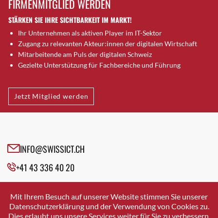
FIRMENMITGLIED WERDEN
Brugg AG
STÄRKEN SIE IHRE SICHTBARKEIT IM MARKT!
Brütten
Ihr Unternehmen als aktiven Player im IT-Sektor
Bubendorf
Zugang zu relevanten Akteur:innen der digitalen Wirtschaft
Bubikon
Mitarbeitende am Puls der digitalen Schweiz
Buchs (SG)
Gezielte Unterstützung für Fachbereiche und Führung
Burgdorf
Bäretswil
Jetzt Mitglied werden
Bülach
Cazis
Cham
Chur
INFO@SWISSICT.CH
Crissier
+41 43 336 40 20
Davos Platz
Davos Platz 1
SWISSICT
VULKANSTRASSE 120
Dierikon
Mit Ihrem Besuch auf unserer Website stimmen Sie unserer
8048 ZURICH
Datenschutzerklärung und der Verwendung von Cookies zu.
Dietikon
Dies erlaubt uns unsere Services weiter für Sie zu verbessern.