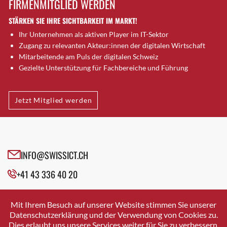
FIRMENMITGLIED WERDEN
Brugg AG
STÄRKEN SIE IHRE SICHTBARKEIT IM MARKT!
Brütten
Ihr Unternehmen als aktiven Player im IT-Sektor
Bubendorf
Zugang zu relevanten Akteur:innen der digitalen Wirtschaft
Bubikon
Mitarbeitende am Puls der digitalen Schweiz
Buchs (SG)
Gezielte Unterstützung für Fachbereiche und Führung
Burgdorf
Bäretswil
Jetzt Mitglied werden
Bülach
Cazis
Cham
Chur
INFO@SWISSICT.CH
Crissier
+41 43 336 40 20
Davos Platz
Davos Platz 1
SWISSICT
VULKANSTRASSE 120
Dierikon
Mit Ihrem Besuch auf unserer Website stimmen Sie unserer
8048 ZURICH
Datenschutzerklärung und der Verwendung von Cookies zu.
Dietikon
Dies erlaubt uns unsere Services weiter für Sie zu verbessern.