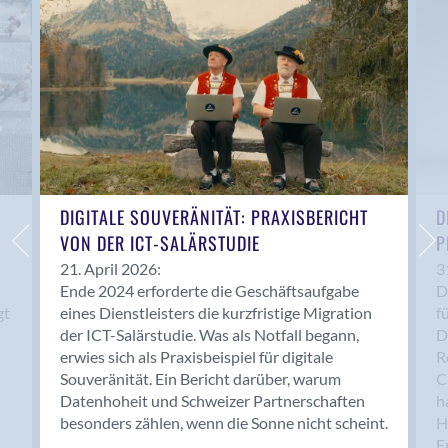
Anwil
Appenzell
Au SG
Baar
Baden
Balsthal
Balzers
Basel
DIGITALE SOUVERÄNITÄT: PRAXISBERICHT
D
VON DER ICT-SALÄRSTUDIE
P
Bassersdorf
Belp
21. April 2026:
3
Ende 2024 erforderte die Geschäftsaufgabe
D
Bendern
gt
eines Dienstleisters die kurzfristige Migration
f
Benken (SG)
der ICT-Salärstudie. Was als Notfall begann,
D
Bergdietikon
erwies sich als Praxisbeispiel für digitale
R
Berlin
Souveränität. Ein Bericht darüber, warum
C
Datenhoheit und Schweizer Partnerschaften
h
Bern
besonders zählen, wenn die Sonne nicht scheint.
H
Bern - Liebefeld
F