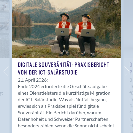
Anwil
Appenzell
Au SG
Baar
Baden
Balsthal
Balzers
Basel
DIGITALE SOUVERÄNITÄT: PRAXISBERICHT
D
VON DER ICT-SALÄRSTUDIE
P
Bassersdorf
Belp
21. April 2026:
3
Ende 2024 erforderte die Geschäftsaufgabe
D
Bendern
gt
eines Dienstleisters die kurzfristige Migration
f
Benken (SG)
der ICT-Salärstudie. Was als Notfall begann,
D
Bergdietikon
erwies sich als Praxisbeispiel für digitale
R
Berlin
Souveränität. Ein Bericht darüber, warum
C
Datenhoheit und Schweizer Partnerschaften
h
Bern
besonders zählen, wenn die Sonne nicht scheint.
H
Bern - Liebefeld
F