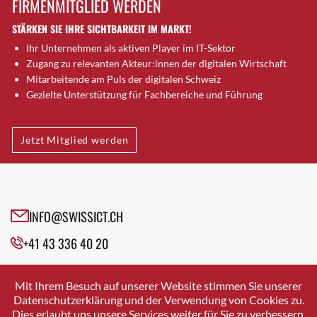
FIRMENMITGLIED WERDEN
Brugg AG
STÄRKEN SIE IHRE SICHTBARKEIT IM MARKT!
Brütten
Ihr Unternehmen als aktiven Player im IT-Sektor
Bubendorf
Zugang zu relevanten Akteur:innen der digitalen Wirtschaft
Bubikon
Mitarbeitende am Puls der digitalen Schweiz
Buchs (SG)
Gezielte Unterstützung für Fachbereiche und Führung
Burgdorf
Bäretswil
Jetzt Mitglied werden
Bülach
Cazis
Cham
Chur
INFO@SWISSICT.CH
Crissier
+41 43 336 40 20
Davos Platz
Davos Platz 1
SWISSICT
VULKANSTRASSE 120
Dierikon
Mit Ihrem Besuch auf unserer Website stimmen Sie unserer
8048 ZURICH
Datenschutzerklärung und der Verwendung von Cookies zu.
Dietikon
Dies erlaubt uns unsere Services weiter für Sie zu verbessern.