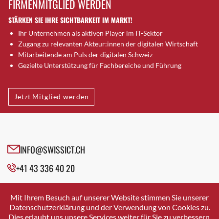
FIRMENMITGLIED WERDEN
Brugg AG
STÄRKEN SIE IHRE SICHTBARKEIT IM MARKT!
Brütten
Ihr Unternehmen als aktiven Player im IT-Sektor
Bubendorf
Zugang zu relevanten Akteur:innen der digitalen Wirtschaft
Bubikon
Mitarbeitende am Puls der digitalen Schweiz
Buchs (SG)
Gezielte Unterstützung für Fachbereiche und Führung
Burgdorf
Bäretswil
Jetzt Mitglied werden
Bülach
Cazis
Cham
Chur
INFO@SWISSICT.CH
Crissier
+41 43 336 40 20
Davos Platz
Davos Platz 1
SWISSICT
VULKANSTRASSE 120
Dierikon
Mit Ihrem Besuch auf unserer Website stimmen Sie unserer
8048 ZURICH
Datenschutzerklärung und der Verwendung von Cookies zu.
Dietikon
Dies erlaubt uns unsere Services weiter für Sie zu verbessern.