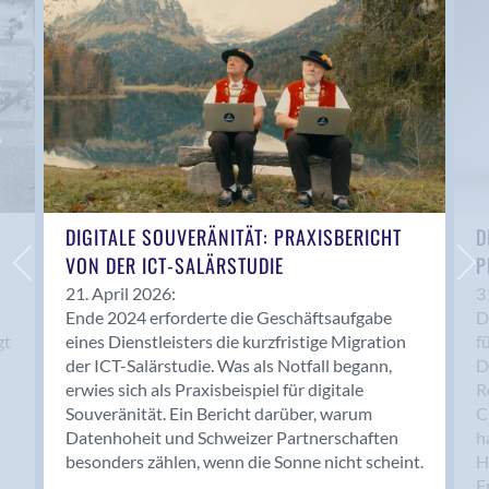
Anwil
Appenzell
Au SG
Baar
Baden
Balsthal
Balzers
Basel
DIGITALE SOUVERÄNITÄT: PRAXISBERICHT
D
VON DER ICT-SALÄRSTUDIE
P
Bassersdorf
Belp
21. April 2026:
3
Ende 2024 erforderte die Geschäftsaufgabe
D
Bendern
gt
eines Dienstleisters die kurzfristige Migration
f
Benken (SG)
der ICT-Salärstudie. Was als Notfall begann,
D
Bergdietikon
erwies sich als Praxisbeispiel für digitale
R
Berlin
Souveränität. Ein Bericht darüber, warum
C
Datenhoheit und Schweizer Partnerschaften
h
Bern
besonders zählen, wenn die Sonne nicht scheint.
H
Bern - Liebefeld
F