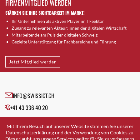
FIRMENMITGLIED WERDEN
Brugg AG
STÄRKEN SIE IHRE SICHTBARKEIT IM MARKT!
Brütten
Ihr Unternehmen als aktiven Player im IT-Sektor
Bubendorf
Zugang zu relevanten Akteur:innen der digitalen Wirtschaft
Bubikon
Mitarbeitende am Puls der digitalen Schweiz
Buchs (SG)
Gezielte Unterstützung für Fachbereiche und Führung
Burgdorf
Bäretswil
Jetzt Mitglied werden
Bülach
Cazis
Cham
Chur
INFO@SWISSICT.CH
Crissier
+41 43 336 40 20
Davos Platz
Davos Platz 1
SWISSICT
VULKANSTRASSE 120
Dierikon
Mit Ihrem Besuch auf unserer Website stimmen Sie unserer
8048 ZURICH
Datenschutzerklärung und der Verwendung von Cookies zu.
Dietikon
Dies erlaubt uns unsere Services weiter für Sie zu verbessern.