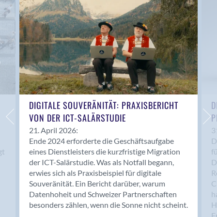
Anwil
Appenzell
Au SG
Baar
Baden
Balsthal
Balzers
Basel
DIGITALE SOUVERÄNITÄT: PRAXISBERICHT
D
VON DER ICT-SALÄRSTUDIE
P
Bassersdorf
Belp
21. April 2026:
3
Ende 2024 erforderte die Geschäftsaufgabe
D
Bendern
gt
eines Dienstleisters die kurzfristige Migration
f
Benken (SG)
der ICT-Salärstudie. Was als Notfall begann,
D
Bergdietikon
erwies sich als Praxisbeispiel für digitale
R
Berlin
Souveränität. Ein Bericht darüber, warum
C
Datenhoheit und Schweizer Partnerschaften
h
Bern
besonders zählen, wenn die Sonne nicht scheint.
H
Bern - Liebefeld
F