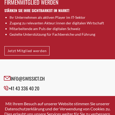
FIRMENMITGLIED WERDEN
Brütten
STÄRKEN SIE IHRE SICHTBARKEIT IM MARKT!
Bubendorf
Ihr Unternehmen als aktiven Player im IT-Sektor
Bubikon
Zugang zu relevanten Akteur:innen der digitalen Wirtschaft
Buchs (SG)
Mitarbeitende am Puls der digitalen Schweiz
Burgdorf
Gezielte Unterstützung für Fachbereiche und Führung
Bäretswil
Bülach
Jetzt Mitglied werden
Cazis
Cham
Chur
Crissier
INFO@SWISSICT.CH
Davos Platz
+41 43 336 40 20
Davos Platz 1
Dierikon
SWISSICT
VULKANSTRASSE 120
Dietikon
Mit Ihrem Besuch auf unserer Website stimmen Sie unserer
8048 ZURICH
Datenschutzerklärung und der Verwendung von Cookies zu.
Dietlikon
Dies erlaubt uns unsere Services weiter für Sie zu verbessern.