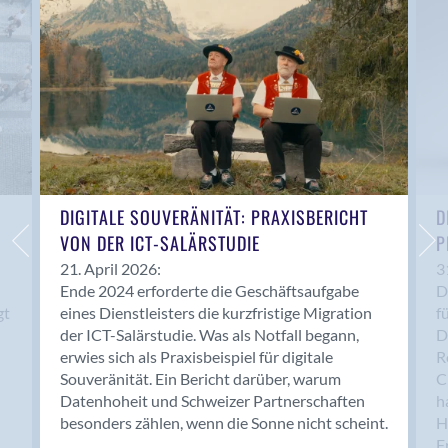
Anwil
Appenzell
Au SG
Baar
Baden
Balsthal
Balzers
Basel
DIGITALE SOUVERÄNITÄT: PRAXISBERICHT
D
VON DER ICT-SALÄRSTUDIE
P
Bassersdorf
Belp
21. April 2026:
3
Ende 2024 erforderte die Geschäftsaufgabe
D
Bendern
gt
eines Dienstleisters die kurzfristige Migration
f
Benken (SG)
der ICT-Salärstudie. Was als Notfall begann,
D
Bergdietikon
erwies sich als Praxisbeispiel für digitale
R
Berlin
Souveränität. Ein Bericht darüber, warum
C
Datenhoheit und Schweizer Partnerschaften
h
Bern
besonders zählen, wenn die Sonne nicht scheint.
H
Bern - Liebefeld
F