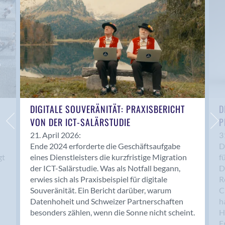
Anwil
Appenzell
Au SG
Baar
Baden
Balsthal
Balzers
Basel
DIGITALE SOUVERÄNITÄT: PRAXISBERICHT
D
VON DER ICT-SALÄRSTUDIE
P
Bassersdorf
Belp
21. April 2026:
3
Ende 2024 erforderte die Geschäftsaufgabe
D
Bendern
gt
eines Dienstleisters die kurzfristige Migration
f
Benken (SG)
der ICT-Salärstudie. Was als Notfall begann,
D
Bergdietikon
erwies sich als Praxisbeispiel für digitale
R
Berlin
Souveränität. Ein Bericht darüber, warum
C
Datenhoheit und Schweizer Partnerschaften
h
Bern
besonders zählen, wenn die Sonne nicht scheint.
H
Bern - Liebefeld
F