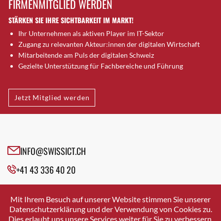
FIRMENMITGLIED WERDEN
Brütten
STÄRKEN SIE IHRE SICHTBARKEIT IM MARKT!
Bubendorf
Ihr Unternehmen als aktiven Player im IT-Sektor
Bubikon
Zugang zu relevanten Akteur:innen der digitalen Wirtschaft
Buchs (SG)
Mitarbeitende am Puls der digitalen Schweiz
Burgdorf
Gezielte Unterstützung für Fachbereiche und Führung
Bäretswil
Bülach
Jetzt Mitglied werden
Cazis
Cham
Chur
Crissier
INFO@SWISSICT.CH
Davos Platz
+41 43 336 40 20
Davos Platz 1
Dierikon
SWISSICT
VULKANSTRASSE 120
Dietikon
Mit Ihrem Besuch auf unserer Website stimmen Sie unserer
8048 ZURICH
Datenschutzerklärung und der Verwendung von Cookies zu.
Dietlikon
Dies erlaubt uns unsere Services weiter für Sie zu verbessern.