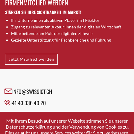
FIRMENMITGLIED WERDEN
Brütten
STÄRKEN SIE IHRE SICHTBARKEIT IM MARKT!
Bubendorf
Ihr Unternehmen als aktiven Player im IT-Sektor
Bubikon
Zugang zu relevanten Akteur:innen der digitalen Wirtschaft
Buchs (SG)
Mitarbeitende am Puls der digitalen Schweiz
Burgdorf
Gezielte Unterstützung für Fachbereiche und Führung
Bäretswil
Bülach
Jetzt Mitglied werden
Cazis
Cham
Chur
Crissier
INFO@SWISSICT.CH
Davos Platz
+41 43 336 40 20
Davos Platz 1
Dierikon
SWISSICT
VULKANSTRASSE 120
Dietikon
Mit Ihrem Besuch auf unserer Website stimmen Sie unserer
8048 ZURICH
Datenschutzerklärung und der Verwendung von Cookies zu.
Dietlikon
Dies erlaubt uns unsere Services weiter für Sie zu verbessern.