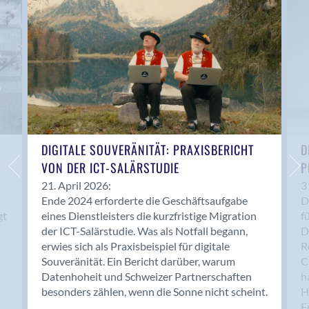
Anwil
Appenzell
Au SG
Baar
Baden
Balsthal
Balzers
Basel
DIGITALE SOUVERÄNITÄT: PRAXISBERICHT
D
VON DER ICT-SALÄRSTUDIE
P
Bassersdorf
Belp
21. April 2026:
3
Ende 2024 erforderte die Geschäftsaufgabe
D
Bendern
gt
eines Dienstleisters die kurzfristige Migration
f
Benken (SG)
der ICT-Salärstudie. Was als Notfall begann,
D
Bergdietikon
erwies sich als Praxisbeispiel für digitale
R
Berlin
Souveränität. Ein Bericht darüber, warum
C
Datenhoheit und Schweizer Partnerschaften
h
Bern
besonders zählen, wenn die Sonne nicht scheint.
H
Bern - Liebefeld
F