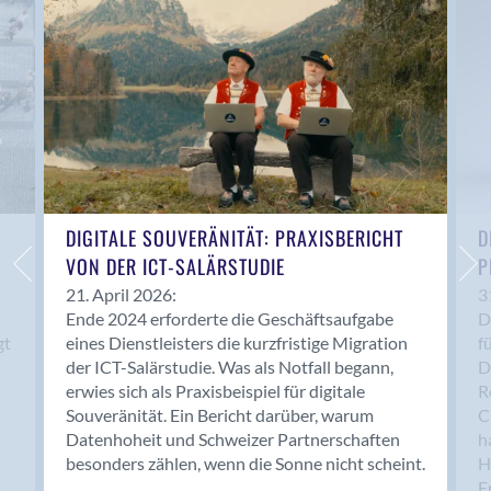
Anwil
Appenzell
Au SG
Baar
Baden
Balsthal
Balzers
Basel
DIGITALE SOUVERÄNITÄT: PRAXISBERICHT
D
VON DER ICT-SALÄRSTUDIE
P
Bassersdorf
Belp
21. April 2026:
3
Ende 2024 erforderte die Geschäftsaufgabe
D
Bendern
gt
eines Dienstleisters die kurzfristige Migration
f
Benken (SG)
der ICT-Salärstudie. Was als Notfall begann,
D
Bergdietikon
erwies sich als Praxisbeispiel für digitale
R
Berlin
Souveränität. Ein Bericht darüber, warum
C
Datenhoheit und Schweizer Partnerschaften
h
Bern
besonders zählen, wenn die Sonne nicht scheint.
H
Bern - Liebefeld
F