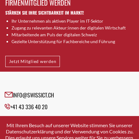
FIRMENMITGLIED WERDEN
Brugg AG
STÄRKEN SIE IHRE SICHTBARKEIT IM MARKT!
Brütten
Ihr Unternehmen als aktiven Player im IT-Sektor
Bubendorf
Zugang zu relevanten Akteur:innen der digitalen Wirtschaft
Bubikon
Mitarbeitende am Puls der digitalen Schweiz
Buchs (SG)
Gezielte Unterstützung für Fachbereiche und Führung
Burgdorf
Bäretswil
Jetzt Mitglied werden
Bülach
Cazis
Cham
Chur
INFO@SWISSICT.CH
Crissier
+41 43 336 40 20
Davos Platz
Davos Platz 1
SWISSICT
VULKANSTRASSE 120
Dierikon
Mit Ihrem Besuch auf unserer Website stimmen Sie unserer
8048 ZURICH
Datenschutzerklärung und der Verwendung von Cookies zu.
Dietikon
Dies erlaubt uns unsere Services weiter für Sie zu verbessern.