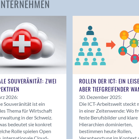
 UNTERNEHMEN
Amden
Andelfingen
Anwil
Appenzell
Au SG
Baar
Baden
Balsthal
Balzers
ALE SOUVERÄNITÄT: ZWEI
ROLLEN DER ICT: EIN LEIS
Basel
EKTIVEN
ABER TIEFGREIFENDER WA
Bassersdorf
rz 2026:
30. Dezember 2025:
Belp
le Souveränität ist ein
Die ICT-Arbeitswelt steckt 
Bendern
les Thema für Wirtschaft
in einer Zeitenwende: Wo f
Benken (SG)
rwaltung in der Schweiz.
feste Berufsbilder und klare
as bedeutet sie konkret
Hierarchien dominierten,
Bergdietikon
lche Rolle spielen Open
bestimmen heute Rollen,
Berlin
, internationale Cloud-
Verantwortung im Kontext 