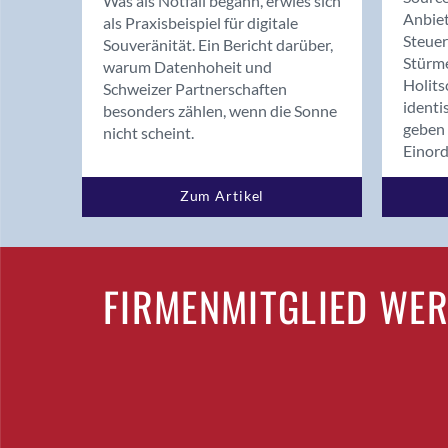
Was als Notfall begann, erwies sich
Anbiet
als Praxisbeispiel für digitale
Steue
Souveränität. Ein Bericht darüber,
Stürm
warum Datenhoheit und
Holits
Schweizer Partnerschaften
identi
besonders zählen, wenn die Sonne
geben 
nicht scheint.
Einor
Zum Artikel
FIRMENMITGLIED WE