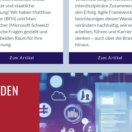
Bern
er und staatliche
interdisziplinäre Zusammen
Bern - Liebefeld
rung? Wir haben Matthias
den Erfolg. Agile Framework
er (BFH) und Marc
beschleunigen diesen Wand
Bern 15
cher (Microsoft Schweiz)
verändern nachhaltig, wie w
Bern 22
sche Fragen gestellt und
arbeiten, führen und Karrie
Bern 65
beiden Raum für ihre
denken – auch über die Bra
Bern 9
dnung.
hinaus.
Bern-Zollikofen
Zum Artikel
Zum Artikel
Biel/Bienne
Binningen
Birsfelden
Bolligen
RDEN
Bonaduz
Bonstetten
Bottighofen
Bremgarten bei Bern
Brig
Brig-Glis