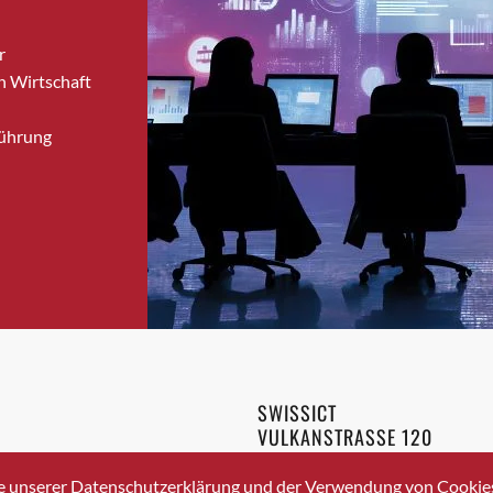
Bronschhofen
r
Brugg
n Wirtschaft
Brugg AG
Brütten
Führung
Bubendorf
Bubikon
Buchs (SG)
Burgdorf
Bäretswil
Bülach
Cazis
Cham
Chur
SWISSICT
Crissier
VULKANSTRASSE 120
Davos Platz
8048 ZURICH
3 336 40 20
Davos Platz 1
e unserer Datenschutzerklärung und der Verwendung von Cookies 