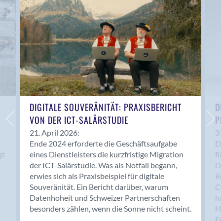
Anwil
Appenzell
Au SG
Baar
Baden
Balsthal
Balzers
Basel
DIGITALE SOUVERÄNITÄT: PRAXISBERICHT
D
VON DER ICT-SALÄRSTUDIE
P
Bassersdorf
Belp
21. April 2026:
3
Ende 2024 erforderte die Geschäftsaufgabe
D
Bendern
gt
eines Dienstleisters die kurzfristige Migration
f
Benken (SG)
der ICT-Salärstudie. Was als Notfall begann,
D
Bergdietikon
erwies sich als Praxisbeispiel für digitale
R
Berlin
Souveränität. Ein Bericht darüber, warum
C
Datenhoheit und Schweizer Partnerschaften
h
Bern
besonders zählen, wenn die Sonne nicht scheint.
H
Bern - Liebefeld
F