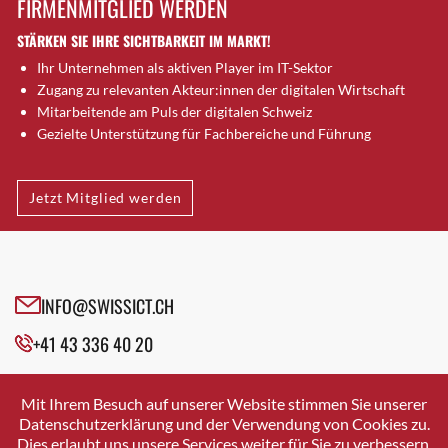
FIRMENMITGLIED WERDEN
Brugg AG
STÄRKEN SIE IHRE SICHTBARKEIT IM MARKT!
Brütten
Ihr Unternehmen als aktiven Player im IT-Sektor
Bubendorf
Zugang zu relevanten Akteur:innen der digitalen Wirtschaft
Bubikon
Mitarbeitende am Puls der digitalen Schweiz
Buchs (SG)
Gezielte Unterstützung für Fachbereiche und Führung
Burgdorf
Bäretswil
Jetzt Mitglied werden
Bülach
Cazis
Cham
Chur
INFO@SWISSICT.CH
Crissier
+41 43 336 40 20
Davos Platz
Davos Platz 1
SWISSICT
VULKANSTRASSE 120
Dierikon
Mit Ihrem Besuch auf unserer Website stimmen Sie unserer
8048 ZURICH
Datenschutzerklärung und der Verwendung von Cookies zu.
Dietikon
Dies erlaubt uns unsere Services weiter für Sie zu verbessern.