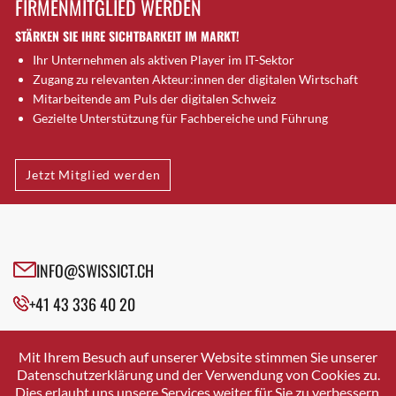
FIRMENMITGLIED WERDEN
Brugg AG
STÄRKEN SIE IHRE SICHTBARKEIT IM MARKT!
Brütten
Ihr Unternehmen als aktiven Player im IT-Sektor
Bubendorf
Zugang zu relevanten Akteur:innen der digitalen Wirtschaft
Bubikon
Mitarbeitende am Puls der digitalen Schweiz
Buchs (SG)
Gezielte Unterstützung für Fachbereiche und Führung
Burgdorf
Bäretswil
Jetzt Mitglied werden
Bülach
Cazis
Cham
Chur
INFO@SWISSICT.CH
Crissier
+41 43 336 40 20
Davos Platz
Davos Platz 1
SWISSICT
VULKANSTRASSE 120
Dierikon
Mit Ihrem Besuch auf unserer Website stimmen Sie unserer
8048 ZURICH
Datenschutzerklärung und der Verwendung von Cookies zu.
Dietikon
Dies erlaubt uns unsere Services weiter für Sie zu verbessern.