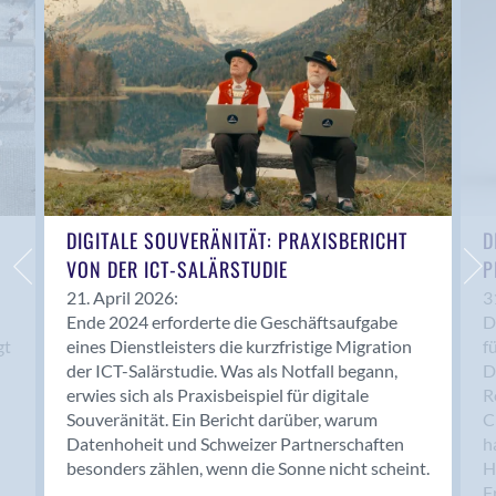
Anwil
Appenzell
Au SG
Baar
Baden
Balsthal
Balzers
Basel
DIGITALE SOUVERÄNITÄT: PRAXISBERICHT
D
VON DER ICT-SALÄRSTUDIE
P
Bassersdorf
Belp
21. April 2026:
3
Ende 2024 erforderte die Geschäftsaufgabe
D
Bendern
gt
eines Dienstleisters die kurzfristige Migration
f
Benken (SG)
der ICT-Salärstudie. Was als Notfall begann,
D
Bergdietikon
erwies sich als Praxisbeispiel für digitale
R
Berlin
Souveränität. Ein Bericht darüber, warum
C
Datenhoheit und Schweizer Partnerschaften
h
Bern
besonders zählen, wenn die Sonne nicht scheint.
H
Bern - Liebefeld
F