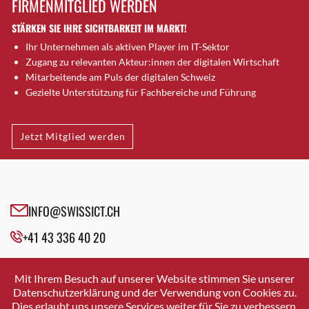
FIRMENMITGLIED WERDEN
Brütten
STÄRKEN SIE IHRE SICHTBARKEIT IM MARKT!
Bubendorf
Ihr Unternehmen als aktiven Player im IT-Sektor
Bubikon
Zugang zu relevanten Akteur:innen der digitalen Wirtschaft
Buchs (SG)
Mitarbeitende am Puls der digitalen Schweiz
Burgdorf
Gezielte Unterstützung für Fachbereiche und Führung
Bäretswil
Bülach
Jetzt Mitglied werden
Cazis
Cham
Chur
Crissier
INFO@SWISSICT.CH
Davos Platz
+41 43 336 40 20
Davos Platz 1
Dierikon
SWISSICT
VULKANSTRASSE 120
Dietikon
Mit Ihrem Besuch auf unserer Website stimmen Sie unserer
8048 ZURICH
Datenschutzerklärung und der Verwendung von Cookies zu.
Dietlikon
Dies erlaubt uns unsere Services weiter für Sie zu verbessern.