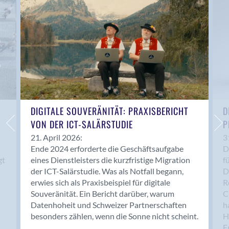
Anwil
Appenzell
Au SG
Baar
Baden
Balsthal
Balzers
Basel
DIGITALE SOUVERÄNITÄT: PRAXISBERICHT
D
VON DER ICT-SALÄRSTUDIE
P
Bassersdorf
Belp
21. April 2026:
3
Ende 2024 erforderte die Geschäftsaufgabe
D
Bendern
gt
eines Dienstleisters die kurzfristige Migration
f
Benken (SG)
der ICT-Salärstudie. Was als Notfall begann,
D
Bergdietikon
erwies sich als Praxisbeispiel für digitale
R
Berlin
Souveränität. Ein Bericht darüber, warum
C
Datenhoheit und Schweizer Partnerschaften
h
Bern
besonders zählen, wenn die Sonne nicht scheint.
H
Bern - Liebefeld
F