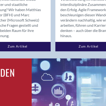
Bern
er und staatliche
interdisziplinäre Zusammen
Bern - Liebefeld
rung? Wir haben Matthias
den Erfolg. Agile Framework
er (BFH) und Marc
beschleunigen diesen Wand
Bern 15
cher (Microsoft Schweiz)
verändern nachhaltig, wie w
Bern 22
sche Fragen gestellt und
arbeiten, führen und Karrie
Bern 65
beiden Raum für ihre
denken – auch über die Bra
Bern 9
dnung.
hinaus.
Bern-Zollikofen
Zum Artikel
Zum Artikel
Biel/Bienne
Binningen
Bolligen
Bonaduz
RDEN
Bonstetten
Bottighofen
Bremgarten bei Bern
Brig
Brig-Glis
Bronschhofen