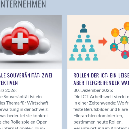
 UNTERNEHMEN
Amden
Andelfingen
Anwil
Appenzell
Au SG
Baar
Baden
Balsthal
Balzers
ALE SOUVERÄNITÄT: ZWEI
ROLLEN DER ICT: EIN LEIS
Basel
EKTIVEN
ABER TIEFGREIFENDER WA
Bassersdorf
rz 2026:
30. Dezember 2025:
Belp
le Souveränität ist ein
Die ICT-Arbeitswelt steckt 
Bendern
les Thema für Wirtschaft
in einer Zeitenwende: Wo f
Benken (SG)
rwaltung in der Schweiz.
feste Berufsbilder und klare
as bedeutet sie konkret
Hierarchien dominierten,
Bergdietikon
lche Rolle spielen Open
bestimmen heute Rollen,
Berlin
, internationale Cloud-
Verantwortung im Kontext 