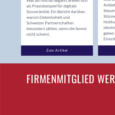
Was als Notfall begann, erwies sich
Anbiet
als Praxisbeispiel für digitale
Steue
Souveränität. Ein Bericht darüber,
Stürm
warum Datenhoheit und
Holits
Schweizer Partnerschaften
identi
besonders zählen, wenn die Sonne
geben 
nicht scheint.
Einor
Zum Artikel
FIRMENMITGLIED WE