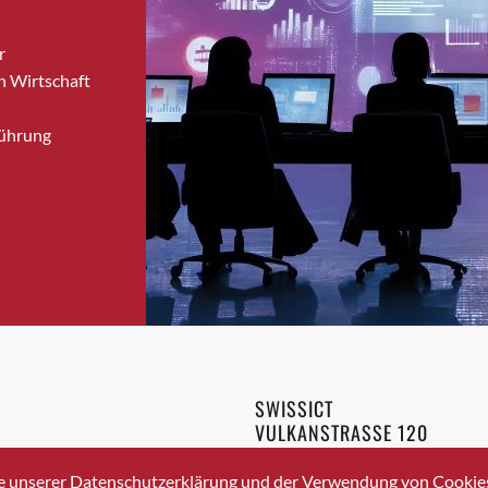
Brugg
r
Brugg AG
n Wirtschaft
Brütten
Bubendorf
Führung
Bubikon
Buchs (SG)
Burgdorf
Bäretswil
Bülach
Cazis
Cham
Chur
Crissier
SWISSICT
Davos Platz
VULKANSTRASSE 120
Davos Platz 1
8048 ZURICH
3 336 40 20
Dierikon
e unserer Datenschutzerklärung und der Verwendung von Cookies 