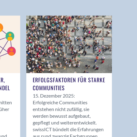
ER,
ERFOLGSFAKTOREN FÜR STARKE
NDEL
COMMUNITIES
15. Dezember 2025:
mitten
Erfolgreiche Communities
rüher
entstehen nicht zufällig, sie
werden bewusst aufgebaut,
gepflegt und weiterentwickelt.
swissICT bündelt die Erfahrungen
und
aus rund zwanzig Fachgruppen.