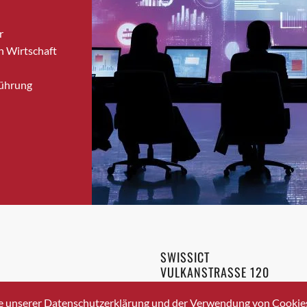
Bronschhofen
r
Brugg
n Wirtschaft
Brugg AG
Brütten
Führung
Bubendorf
Bubikon
Buchs (SG)
Burgdorf
Bäretswil
Bülach
Cazis
Cham
Chur
SWISSICT
Crissier
VULKANSTRASSE 120
Davos Platz
8048 ZURICH
3 336 40 20
Davos Platz 1
e unserer Datenschutzerklärung und der Verwendung von Cookies 