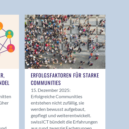
ER,
ERFOLGSFAKTOREN FÜR STARKE
NDEL
COMMUNITIES
15. Dezember 2025:
mitten
Erfolgreiche Communities
rüher
entstehen nicht zufällig, sie
werden bewusst aufgebaut,
gepflegt und weiterentwickelt.
swissICT bündelt die Erfahrungen
und
aus rund zwanzig Fachgruppen.