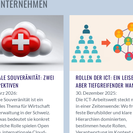
 UNTERNEHMEN
Amden
Andelfingen
Anwil
Appenzell
Au SG
Baar
Baden
Balsthal
Balzers
ALE SOUVERÄNITÄT: ZWEI
ROLLEN DER ICT: EIN LEIS
Basel
EKTIVEN
ABER TIEFGREIFENDER WA
Bassersdorf
rz 2026:
30. Dezember 2025:
Belp
le Souveränität ist ein
Die ICT-Arbeitswelt steckt 
Bendern
les Thema für Wirtschaft
in einer Zeitenwende: Wo f
Benken (SG)
rwaltung in der Schweiz.
feste Berufsbilder und klare
as bedeutet sie konkret
Hierarchien dominierten,
Bergdietikon
lche Rolle spielen Open
bestimmen heute Rollen,
Berlin
, internationale Cloud-
Verantwortung im Kontext 