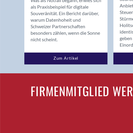
Was als Notfall begann, erwies sich
Anbiet
als Praxisbeispiel für digitale
Steue
Souveränität. Ein Bericht darüber,
Stürm
warum Datenhoheit und
Holits
Schweizer Partnerschaften
identi
besonders zählen, wenn die Sonne
geben 
nicht scheint.
Einor
Zum Artikel
FIRMENMITGLIED WE