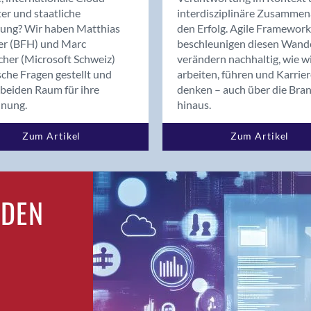
Bern
er und staatliche
interdisziplinäre Zusammen
Bern - Liebefeld
rung? Wir haben Matthias
den Erfolg. Agile Framework
er (BFH) und Marc
beschleunigen diesen Wand
Bern 15
cher (Microsoft Schweiz)
verändern nachhaltig, wie w
Bern 22
sche Fragen gestellt und
arbeiten, führen und Karrie
Bern 65
beiden Raum für ihre
denken – auch über die Bra
Bern 9
dnung.
hinaus.
Bern-Zollikofen
Zum Artikel
Zum Artikel
Biel/Bienne
Binningen
Birsfelden
Bolligen
RDEN
Bonaduz
Bonstetten
Bottighofen
Bremgarten bei Bern
Brig
Brig-Glis