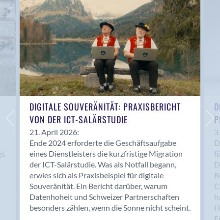
Anwil
Appenzell
Au SG
Baar
Baden
Balsthal
Balzers
Basel
DIGITALE SOUVERÄNITÄT: PRAXISBERICHT
D
VON DER ICT-SALÄRSTUDIE
P
Bassersdorf
Belp
21. April 2026:
3
Ende 2024 erforderte die Geschäftsaufgabe
D
Bendern
gt
eines Dienstleisters die kurzfristige Migration
f
Benken (SG)
der ICT-Salärstudie. Was als Notfall begann,
D
Bergdietikon
erwies sich als Praxisbeispiel für digitale
R
Berlin
Souveränität. Ein Bericht darüber, warum
C
Datenhoheit und Schweizer Partnerschaften
h
Bern
besonders zählen, wenn die Sonne nicht scheint.
H
Bern - Liebefeld
F