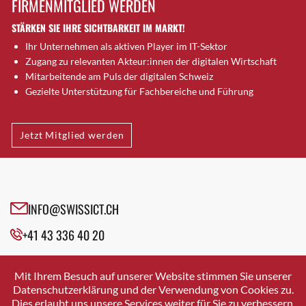
FIRMENMITGLIED WERDEN
Brütten
STÄRKEN SIE IHRE SICHTBARKEIT IM MARKT!
Bubendorf
Ihr Unternehmen als aktiven Player im IT-Sektor
Bubikon
Zugang zu relevanten Akteur:innen der digitalen Wirtschaft
Buchs (SG)
Mitarbeitende am Puls der digitalen Schweiz
Burgdorf
Gezielte Unterstützung für Fachbereiche und Führung
Bäretswil
Bülach
Jetzt Mitglied werden
Cazis
Cham
Chur
Crissier
INFO@SWISSICT.CH
Davos Platz
+41 43 336 40 20
Davos Platz 1
Dierikon
SWISSICT
VULKANSTRASSE 120
Dietikon
Mit Ihrem Besuch auf unserer Website stimmen Sie unserer
8048 ZURICH
Datenschutzerklärung und der Verwendung von Cookies zu.
Dietlikon
Dies erlaubt uns unsere Services weiter für Sie zu verbessern.