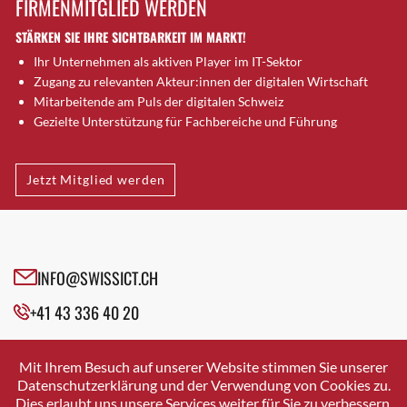
FIRMENMITGLIED WERDEN
Brütten
STÄRKEN SIE IHRE SICHTBARKEIT IM MARKT!
Bubendorf
Ihr Unternehmen als aktiven Player im IT-Sektor
Bubikon
Zugang zu relevanten Akteur:innen der digitalen Wirtschaft
Buchs (SG)
Mitarbeitende am Puls der digitalen Schweiz
Burgdorf
Gezielte Unterstützung für Fachbereiche und Führung
Bäretswil
Bülach
Jetzt Mitglied werden
Cazis
Cham
Chur
Crissier
INFO@SWISSICT.CH
Davos Platz
+41 43 336 40 20
Davos Platz 1
Dierikon
SWISSICT
VULKANSTRASSE 120
Dietikon
Mit Ihrem Besuch auf unserer Website stimmen Sie unserer
8048 ZURICH
Datenschutzerklärung und der Verwendung von Cookies zu.
Dietlikon
Dies erlaubt uns unsere Services weiter für Sie zu verbessern.