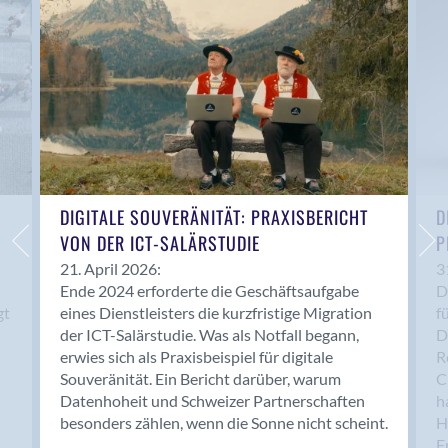
Anwil
Appenzell
Au SG
Baar
Baden
Balsthal
Balzers
Basel
DIGITALE SOUVERÄNITÄT: PRAXISBERICHT
D
VON DER ICT-SALÄRSTUDIE
P
Bassersdorf
Belp
21. April 2026:
3
Ende 2024 erforderte die Geschäftsaufgabe
D
Bendern
gt
eines Dienstleisters die kurzfristige Migration
f
Benken (SG)
der ICT-Salärstudie. Was als Notfall begann,
D
Bergdietikon
erwies sich als Praxisbeispiel für digitale
R
Berlin
Souveränität. Ein Bericht darüber, warum
C
Datenhoheit und Schweizer Partnerschaften
h
Bern
besonders zählen, wenn die Sonne nicht scheint.
H
Bern - Liebefeld
F