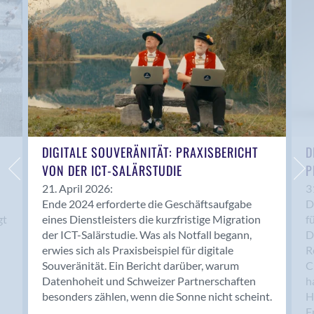
Anwil
Appenzell
Au SG
Baar
Baden
Balsthal
Balzers
Basel
DIGITALE SOUVERÄNITÄT: PRAXISBERICHT
D
VON DER ICT-SALÄRSTUDIE
P
Bassersdorf
Belp
21. April 2026:
3
Ende 2024 erforderte die Geschäftsaufgabe
D
Bendern
gt
eines Dienstleisters die kurzfristige Migration
f
Benken (SG)
der ICT-Salärstudie. Was als Notfall begann,
D
Bergdietikon
erwies sich als Praxisbeispiel für digitale
R
Berlin
Souveränität. Ein Bericht darüber, warum
C
Datenhoheit und Schweizer Partnerschaften
h
Bern
besonders zählen, wenn die Sonne nicht scheint.
H
Bern - Liebefeld
F