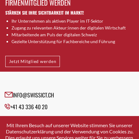
FIRMENMITGLIED WERDEN
Brütten
STÄRKEN SIE IHRE SICHTBARKEIT IM MARKT!
Bubendorf
Ihr Unternehmen als aktiven Player im IT-Sektor
Bubikon
Zugang zu relevanten Akteur:innen der digitalen Wirtschaft
Buchs (SG)
Mitarbeitende am Puls der digitalen Schweiz
Burgdorf
Gezielte Unterstützung für Fachbereiche und Führung
Bäretswil
Bülach
Jetzt Mitglied werden
Cazis
Cham
Chur
Crissier
INFO@SWISSICT.CH
Davos Platz
+41 43 336 40 20
Davos Platz 1
Dierikon
SWISSICT
VULKANSTRASSE 120
Dietikon
Mit Ihrem Besuch auf unserer Website stimmen Sie unserer
8048 ZURICH
Datenschutzerklärung und der Verwendung von Cookies zu.
Dietlikon
Dies erlaubt uns unsere Services weiter für Sie zu verbessern.