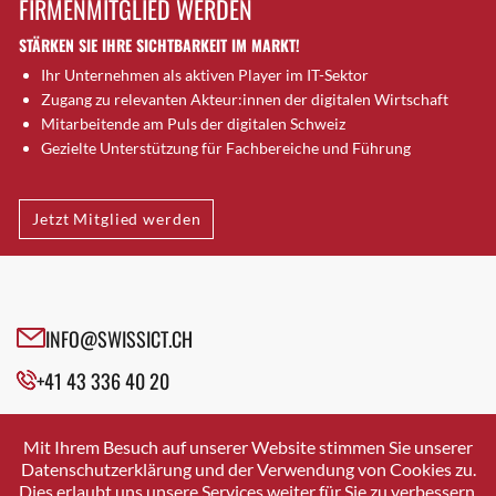
FIRMENMITGLIED WERDEN
Brugg AG
STÄRKEN SIE IHRE SICHTBARKEIT IM MARKT!
Brütten
Ihr Unternehmen als aktiven Player im IT-Sektor
Bubendorf
Zugang zu relevanten Akteur:innen der digitalen Wirtschaft
Bubikon
Mitarbeitende am Puls der digitalen Schweiz
Buchs (SG)
Gezielte Unterstützung für Fachbereiche und Führung
Burgdorf
Bäretswil
Jetzt Mitglied werden
Bülach
Cazis
Cham
Chur
INFO@SWISSICT.CH
Crissier
+41 43 336 40 20
Davos Platz
Davos Platz 1
SWISSICT
VULKANSTRASSE 120
Dierikon
Mit Ihrem Besuch auf unserer Website stimmen Sie unserer
8048 ZURICH
Datenschutzerklärung und der Verwendung von Cookies zu.
Dietikon
Dies erlaubt uns unsere Services weiter für Sie zu verbessern.