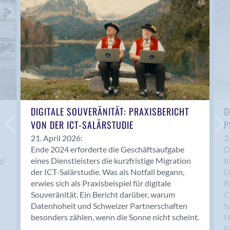
Anwil
Appenzell
Au SG
Baar
Baden
Balsthal
Balzers
Basel
DIGITALE SOUVERÄNITÄT: PRAXISBERICHT
D
VON DER ICT-SALÄRSTUDIE
P
Bassersdorf
Belp
21. April 2026:
3
Ende 2024 erforderte die Geschäftsaufgabe
D
Bendern
gt
eines Dienstleisters die kurzfristige Migration
f
Benken (SG)
der ICT-Salärstudie. Was als Notfall begann,
D
Bergdietikon
erwies sich als Praxisbeispiel für digitale
R
Berlin
Souveränität. Ein Bericht darüber, warum
C
Datenhoheit und Schweizer Partnerschaften
h
Bern
besonders zählen, wenn die Sonne nicht scheint.
H
Bern - Liebefeld
F