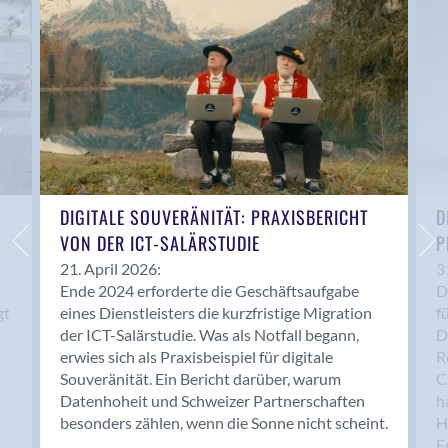
Anwil
Appenzell
Au SG
Baar
Baden
Balsthal
Balzers
Basel
DIGITALE SOUVERÄNITÄT: PRAXISBERICHT
D
VON DER ICT-SALÄRSTUDIE
P
Bassersdorf
Belp
21. April 2026:
3
Ende 2024 erforderte die Geschäftsaufgabe
D
Bendern
gt
eines Dienstleisters die kurzfristige Migration
f
Benken (SG)
der ICT-Salärstudie. Was als Notfall begann,
D
Bergdietikon
erwies sich als Praxisbeispiel für digitale
R
Berlin
Souveränität. Ein Bericht darüber, warum
C
Datenhoheit und Schweizer Partnerschaften
h
Bern
besonders zählen, wenn die Sonne nicht scheint.
H
Bern - Liebefeld
F