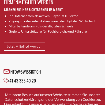
FIRMENMITGLIED WERDEN
Brugg AG
STÄRKEN SIE IHRE SICHTBARKEIT IM MARKT!
Brütten
Ihr Unternehmen als aktiven Player im IT-Sektor
Bubendorf
Zugang zu relevanten Akteur:innen der digitalen Wirtschaft
Bubikon
Mitarbeitende am Puls der digitalen Schweiz
Buchs (SG)
Gezielte Unterstützung für Fachbereiche und Führung
Burgdorf
Bäretswil
Jetzt Mitglied werden
Bülach
Cazis
Cham
Chur
INFO@SWISSICT.CH
Crissier
+41 43 336 40 20
Davos Platz
Davos Platz 1
SWISSICT
VULKANSTRASSE 120
Dierikon
Mit Ihrem Besuch auf unserer Website stimmen Sie unserer
8048 ZURICH
Datenschutzerklärung und der Verwendung von Cookies zu.
Dietikon
Dies erlaubt uns unsere Services weiter für Sie zu verbessern.