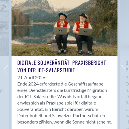
Anwil
Appenzell
Au SG
Baar
Baden
Balsthal
Balzers
Basel
DIGITALE SOUVERÄNITÄT: PRAXISBERICHT
D
VON DER ICT-SALÄRSTUDIE
P
Bassersdorf
Belp
21. April 2026:
3
Ende 2024 erforderte die Geschäftsaufgabe
D
Bendern
gt
eines Dienstleisters die kurzfristige Migration
f
Benken (SG)
der ICT-Salärstudie. Was als Notfall begann,
D
Bergdietikon
erwies sich als Praxisbeispiel für digitale
R
Berlin
Souveränität. Ein Bericht darüber, warum
C
Datenhoheit und Schweizer Partnerschaften
h
Bern
besonders zählen, wenn die Sonne nicht scheint.
H
Bern - Liebefeld
F