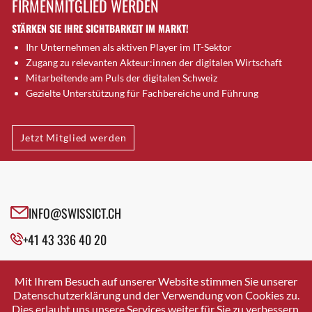
FIRMENMITGLIED WERDEN
Brugg AG
STÄRKEN SIE IHRE SICHTBARKEIT IM MARKT!
Brütten
Ihr Unternehmen als aktiven Player im IT-Sektor
Bubendorf
Zugang zu relevanten Akteur:innen der digitalen Wirtschaft
Bubikon
Mitarbeitende am Puls der digitalen Schweiz
Buchs (SG)
Gezielte Unterstützung für Fachbereiche und Führung
Burgdorf
Bäretswil
Jetzt Mitglied werden
Bülach
Cazis
Cham
Chur
INFO@SWISSICT.CH
Crissier
+41 43 336 40 20
Davos Platz
Davos Platz 1
SWISSICT
VULKANSTRASSE 120
Dierikon
Mit Ihrem Besuch auf unserer Website stimmen Sie unserer
8048 ZURICH
Datenschutzerklärung und der Verwendung von Cookies zu.
Dietikon
Dies erlaubt uns unsere Services weiter für Sie zu verbessern.