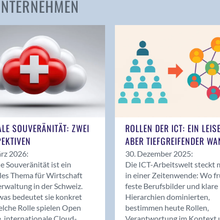
 UNTERNEHMEN
Amden
Andelfingen
Anwil
Appenzell
Au SG
Baar
Baden
Balsthal
Balzers
ALE SOUVERÄNITÄT: ZWEI
ROLLEN DER ICT: EIN LEIS
Basel
EKTIVEN
ABER TIEFGREIFENDER WA
Bassersdorf
rz 2026:
30. Dezember 2025:
Belp
le Souveränität ist ein
Die ICT-Arbeitswelt steckt 
Bendern
les Thema für Wirtschaft
in einer Zeitenwende: Wo f
Benken (SG)
rwaltung in der Schweiz.
feste Berufsbilder und klare
as bedeutet sie konkret
Hierarchien dominierten,
Bergdietikon
lche Rolle spielen Open
bestimmen heute Rollen,
Berlin
, internationale Cloud-
Verantwortung im Kontext 