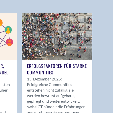
ER,
ERFOLGSFAKTOREN FÜR STARKE
NDEL
COMMUNITIES
15. Dezember 2025:
mitten
Erfolgreiche Communities
rüher
entstehen nicht zufällig, sie
werden bewusst aufgebaut,
gepflegt und weiterentwickelt.
swissICT bündelt die Erfahrungen
und
aus rund zwanzig Fachgruppen.