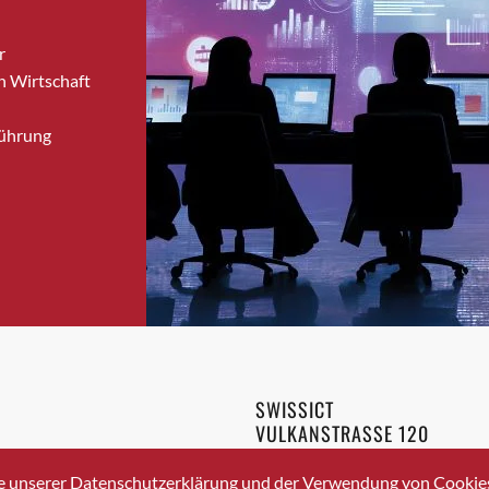
Bronschhofen
r
Brugg
n Wirtschaft
Brugg AG
Brütten
Führung
Bubendorf
Bubikon
Buchs (SG)
Burgdorf
Bäretswil
Bülach
Cazis
Cham
Chur
SWISSICT
Crissier
VULKANSTRASSE 120
Davos Platz
8048 ZURICH
3 336 40 20
Davos Platz 1
e unserer Datenschutzerklärung und der Verwendung von Cookies 