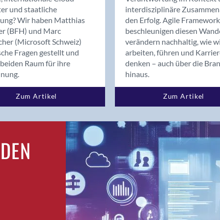
Bern
er und staatliche
interdisziplinäre Zusammen
Bern - Liebefeld
rung? Wir haben Matthias
den Erfolg. Agile Framework
er (BFH) und Marc
beschleunigen diesen Wand
Bern 15
cher (Microsoft Schweiz)
verändern nachhaltig, wie w
Bern 22
sche Fragen gestellt und
arbeiten, führen und Karrie
Bern 65
beiden Raum für ihre
denken – auch über die Bra
Bern 9
dnung.
hinaus.
Bern-Zollikofen
Zum Artikel
Zum Artikel
Biel/Bienne
Binningen
Birsfelden
Bolligen
RDEN
Bonaduz
Bonstetten
Bottighofen
Bremgarten bei Bern
Brig
Brig-Glis