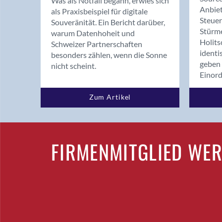
Was als Notfall begann, erwies sich
Anbiet
als Praxisbeispiel für digitale
Steue
Souveränität. Ein Bericht darüber,
Stürm
warum Datenhoheit und
Holits
Schweizer Partnerschaften
identi
besonders zählen, wenn die Sonne
geben 
nicht scheint.
Einor
Zum Artikel
FIRMENMITGLIED WE