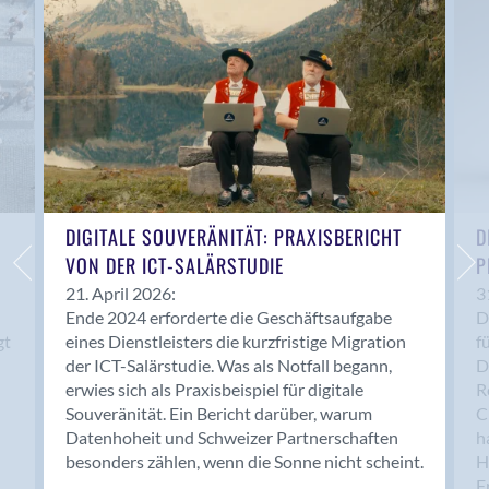
Anwil
Appenzell
Au SG
Baar
Baden
Balsthal
Balzers
Basel
DIGITALE SOUVERÄNITÄT: PRAXISBERICHT
D
VON DER ICT-SALÄRSTUDIE
P
Bassersdorf
Belp
21. April 2026:
3
Ende 2024 erforderte die Geschäftsaufgabe
D
Bendern
gt
eines Dienstleisters die kurzfristige Migration
f
Benken (SG)
der ICT-Salärstudie. Was als Notfall begann,
D
Bergdietikon
erwies sich als Praxisbeispiel für digitale
R
Berlin
Souveränität. Ein Bericht darüber, warum
C
Datenhoheit und Schweizer Partnerschaften
h
Bern
besonders zählen, wenn die Sonne nicht scheint.
H
Bern - Liebefeld
F