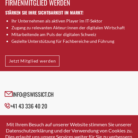
FIRMENMITGLIED WERDEN
Brütten
STÄRKEN SIE IHRE SICHTBARKEIT IM MARKT!
Bubendorf
Ihr Unternehmen als aktiven Player im IT-Sektor
Bubikon
Zugang zu relevanten Akteur:innen der digitalen Wirtschaft
Buchs (SG)
Mitarbeitende am Puls der digitalen Schweiz
Burgdorf
Gezielte Unterstützung für Fachbereiche und Führung
Bäretswil
Bülach
Jetzt Mitglied werden
Cazis
Cham
Chur
Crissier
INFO@SWISSICT.CH
Davos Platz
+41 43 336 40 20
Davos Platz 1
Dierikon
SWISSICT
VULKANSTRASSE 120
Dietikon
Mit Ihrem Besuch auf unserer Website stimmen Sie unserer
8048 ZURICH
Datenschutzerklärung und der Verwendung von Cookies zu.
Dietlikon
Dies erlaubt uns unsere Services weiter für Sie zu verbessern.