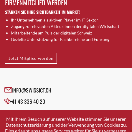
FIRMENMITGLIED WERDEN
Brütten
STÄRKEN SIE IHRE SICHTBARKEIT IM MARKT!
Bubendorf
Ihr Unternehmen als aktiven Player im IT-Sektor
Bubikon
Zugang zu relevanten Akteur:innen der digitalen Wirtschaft
Buchs (SG)
Mitarbeitende am Puls der digitalen Schweiz
Burgdorf
Gezielte Unterstützung für Fachbereiche und Führung
Bäretswil
Bülach
Jetzt Mitglied werden
Cazis
Cham
Chur
Crissier
INFO@SWISSICT.CH
Davos Platz
+41 43 336 40 20
Davos Platz 1
Dierikon
SWISSICT
VULKANSTRASSE 120
Dietikon
Mit Ihrem Besuch auf unserer Website stimmen Sie unserer
8048 ZURICH
Datenschutzerklärung und der Verwendung von Cookies zu.
Dietlikon
Dies erlaubt uns unsere Services weiter für Sie zu verbessern.