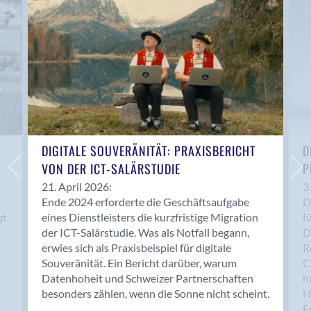
Anwil
Appenzell
Au SG
Baar
Baden
Balsthal
Balzers
Basel
DIGITALE SOUVERÄNITÄT: PRAXISBERICHT
D
VON DER ICT-SALÄRSTUDIE
P
Bassersdorf
Belp
21. April 2026:
3
Ende 2024 erforderte die Geschäftsaufgabe
D
Bendern
gt
eines Dienstleisters die kurzfristige Migration
f
Benken (SG)
der ICT-Salärstudie. Was als Notfall begann,
D
Bergdietikon
erwies sich als Praxisbeispiel für digitale
R
Berlin
Souveränität. Ein Bericht darüber, warum
C
Datenhoheit und Schweizer Partnerschaften
h
Bern
besonders zählen, wenn die Sonne nicht scheint.
H
Bern - Liebefeld
F