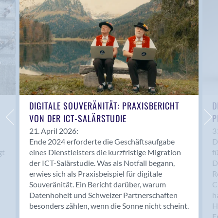
Anwil
Appenzell
Au SG
Baar
Baden
Balsthal
Balzers
Basel
DIGITALE SOUVERÄNITÄT: PRAXISBERICHT
D
VON DER ICT-SALÄRSTUDIE
P
Bassersdorf
Belp
21. April 2026:
3
Ende 2024 erforderte die Geschäftsaufgabe
D
Bendern
gt
eines Dienstleisters die kurzfristige Migration
f
Benken (SG)
der ICT-Salärstudie. Was als Notfall begann,
D
Bergdietikon
erwies sich als Praxisbeispiel für digitale
R
Berlin
Souveränität. Ein Bericht darüber, warum
C
Datenhoheit und Schweizer Partnerschaften
h
Bern
besonders zählen, wenn die Sonne nicht scheint.
H
Bern - Liebefeld
F