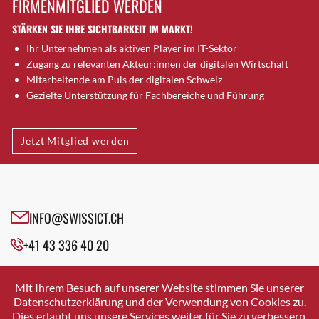
FIRMENMITGLIED WERDEN
Brugg AG
STÄRKEN SIE IHRE SICHTBARKEIT IM MARKT!
Brütten
Ihr Unternehmen als aktiven Player im IT-Sektor
Bubendorf
Zugang zu relevanten Akteur:innen der digitalen Wirtschaft
Bubikon
Mitarbeitende am Puls der digitalen Schweiz
Buchs (SG)
Gezielte Unterstützung für Fachbereiche und Führung
Burgdorf
Bäretswil
Jetzt Mitglied werden
Bülach
Cazis
Cham
Chur
INFO@SWISSICT.CH
Crissier
+41 43 336 40 20
Davos Platz
Davos Platz 1
SWISSICT
VULKANSTRASSE 120
Dierikon
Mit Ihrem Besuch auf unserer Website stimmen Sie unserer
8048 ZURICH
Datenschutzerklärung und der Verwendung von Cookies zu.
Dietikon
Dies erlaubt uns unsere Services weiter für Sie zu verbessern.