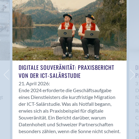
Anwil
Appenzell
Au SG
Baar
Baden
Balsthal
Balzers
Basel
DIGITALE SOUVERÄNITÄT: PRAXISBERICHT
D
VON DER ICT-SALÄRSTUDIE
P
Bassersdorf
Belp
21. April 2026:
3
Ende 2024 erforderte die Geschäftsaufgabe
D
Bendern
gt
eines Dienstleisters die kurzfristige Migration
f
Benken (SG)
der ICT-Salärstudie. Was als Notfall begann,
D
Bergdietikon
erwies sich als Praxisbeispiel für digitale
R
Berlin
Souveränität. Ein Bericht darüber, warum
C
Datenhoheit und Schweizer Partnerschaften
h
Bern
besonders zählen, wenn die Sonne nicht scheint.
H
Bern - Liebefeld
F