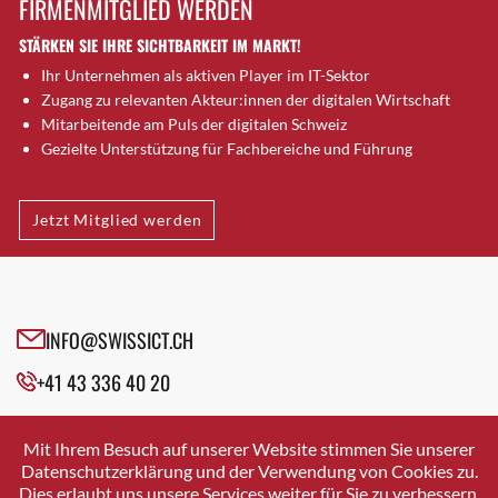
FIRMENMITGLIED WERDEN
Brütten
STÄRKEN SIE IHRE SICHTBARKEIT IM MARKT!
Bubendorf
Ihr Unternehmen als aktiven Player im IT-Sektor
Bubikon
Zugang zu relevanten Akteur:innen der digitalen Wirtschaft
Buchs (SG)
Mitarbeitende am Puls der digitalen Schweiz
Burgdorf
Gezielte Unterstützung für Fachbereiche und Führung
Bäretswil
Bülach
Jetzt Mitglied werden
Cazis
Cham
Chur
Crissier
INFO@SWISSICT.CH
Davos Platz
+41 43 336 40 20
Davos Platz 1
Dierikon
SWISSICT
VULKANSTRASSE 120
Dietikon
Mit Ihrem Besuch auf unserer Website stimmen Sie unserer
8048 ZURICH
Datenschutzerklärung und der Verwendung von Cookies zu.
Dietlikon
Dies erlaubt uns unsere Services weiter für Sie zu verbessern.