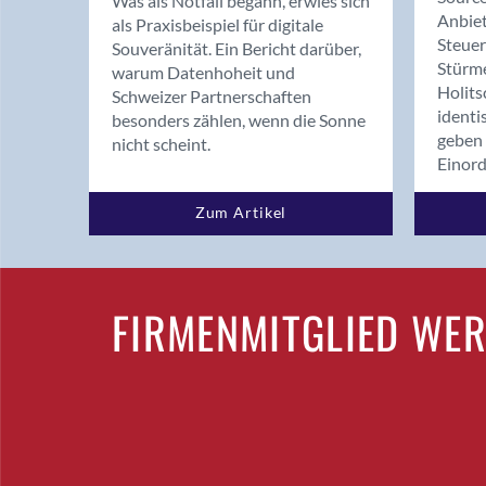
Was als Notfall begann, erwies sich
Anbiet
als Praxisbeispiel für digitale
Steue
Souveränität. Ein Bericht darüber,
Stürm
warum Datenhoheit und
Holits
Schweizer Partnerschaften
identi
besonders zählen, wenn die Sonne
geben 
nicht scheint.
Einor
Zum Artikel
FIRMENMITGLIED WE