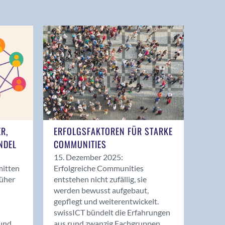
ER,
ERFOLGSFAKTOREN FÜR STARKE
NDEL
COMMUNITIES
15. Dezember 2025:
mitten
Erfolgreiche Communities
rüher
entstehen nicht zufällig, sie
werden bewusst aufgebaut,
gepflegt und weiterentwickelt.
swissICT bündelt die Erfahrungen
und
aus rund zwanzig Fachgruppen.