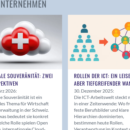
 UNTERNEHMEN
Amden
Andelfingen
Anwil
Appenzell
Au SG
Baar
Baden
Balsthal
Balzers
ALE SOUVERÄNITÄT: ZWEI
ROLLEN DER ICT: EIN LEIS
Basel
EKTIVEN
ABER TIEFGREIFENDER WA
Bassersdorf
rz 2026:
30. Dezember 2025:
Belp
le Souveränität ist ein
Die ICT-Arbeitswelt steckt 
Bendern
les Thema für Wirtschaft
in einer Zeitenwende: Wo f
Benken (SG)
rwaltung in der Schweiz.
feste Berufsbilder und klare
as bedeutet sie konkret
Hierarchien dominierten,
Bergdietikon
lche Rolle spielen Open
bestimmen heute Rollen,
Berlin
, internationale Cloud-
Verantwortung im Kontext 