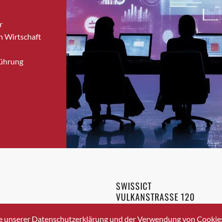
Bronschhofen
r
Brugg
n Wirtschaft
Brugg AG
Brütten
Führung
Bubendorf
Bubikon
Buchs (SG)
Burgdorf
Bäretswil
Bülach
Cazis
Cham
Chur
SWISSICT
Crissier
VULKANSTRASSE 120
Davos Platz
8048 ZURICH
3 336 40 20
Davos Platz 1
e unserer Datenschutzerklärung und der Verwendung von Cookies 