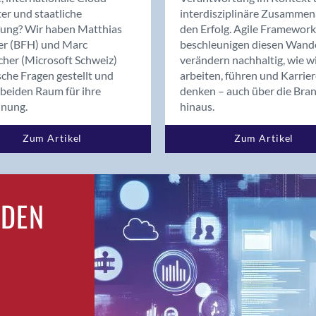
Bern
er und staatliche
interdisziplinäre Zusammen
Bern - Liebefeld
rung? Wir haben Matthias
den Erfolg. Agile Framework
er (BFH) und Marc
beschleunigen diesen Wand
Bern 15
cher (Microsoft Schweiz)
verändern nachhaltig, wie w
Bern 22
sche Fragen gestellt und
arbeiten, führen und Karrie
Bern 65
beiden Raum für ihre
denken – auch über die Bra
Bern 9
dnung.
hinaus.
Bern-Zollikofen
Zum Artikel
Zum Artikel
Biel/Bienne
Binningen
Birsfelden
Bolligen
RDEN
Bonaduz
Bonstetten
Bottighofen
Bremgarten bei Bern
Brig
Brig-Glis