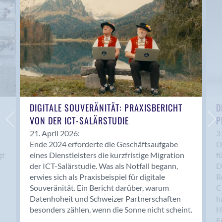
Anwil
Appenzell
Au SG
Baar
Baden
Balsthal
Balzers
Basel
DIGITALE SOUVERÄNITÄT: PRAXISBERICHT
D
VON DER ICT-SALÄRSTUDIE
P
Bassersdorf
Belp
21. April 2026:
3
Ende 2024 erforderte die Geschäftsaufgabe
D
Bendern
gt
eines Dienstleisters die kurzfristige Migration
f
Benken (SG)
der ICT-Salärstudie. Was als Notfall begann,
D
Bergdietikon
erwies sich als Praxisbeispiel für digitale
R
Berlin
Souveränität. Ein Bericht darüber, warum
C
Datenhoheit und Schweizer Partnerschaften
h
Bern
besonders zählen, wenn die Sonne nicht scheint.
H
Bern - Liebefeld
F