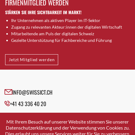
FIRMENMITGLIED WERDEN
Brütten
STÄRKEN SIE IHRE SICHTBARKEIT IM MARKT!
Bubendorf
Ihr Unternehmen als aktiven Player im IT-Sektor
Bubikon
Zugang zu relevanten Akteur:innen der digitalen Wirtschaft
Buchs (SG)
Mitarbeitende am Puls der digitalen Schweiz
Burgdorf
Gezielte Unterstützung für Fachbereiche und Führung
Bäretswil
Bülach
Jetzt Mitglied werden
Cazis
Cham
Chur
Crissier
INFO@SWISSICT.CH
Davos Platz
+41 43 336 40 20
Davos Platz 1
Dierikon
SWISSICT
VULKANSTRASSE 120
Dietikon
Mit Ihrem Besuch auf unserer Website stimmen Sie unserer
8048 ZURICH
Datenschutzerklärung und der Verwendung von Cookies zu.
Dietlikon
Dies erlaubt uns unsere Services weiter für Sie zu verbessern.