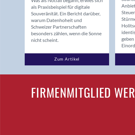
Was als Notfall begann, erwies sich
Anbiet
als Praxisbeispiel für digitale
Steue
Souveränität. Ein Bericht darüber,
Stürm
warum Datenhoheit und
Holits
Schweizer Partnerschaften
identi
besonders zählen, wenn die Sonne
geben 
nicht scheint.
Einor
Zum Artikel
FIRMENMITGLIED WE