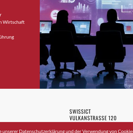
Brugg
r
Brugg AG
n Wirtschaft
Brütten
Bubendorf
Führung
Bubikon
Buchs (SG)
Burgdorf
Bäretswil
Bülach
Cazis
Cham
Chur
Crissier
SWISSICT
Davos Platz
VULKANSTRASSE 120
Davos Platz 1
8048 ZURICH
3 336 40 20
Dierikon
e unserer Datenschutzerklärung und der Verwendung von Cookies 