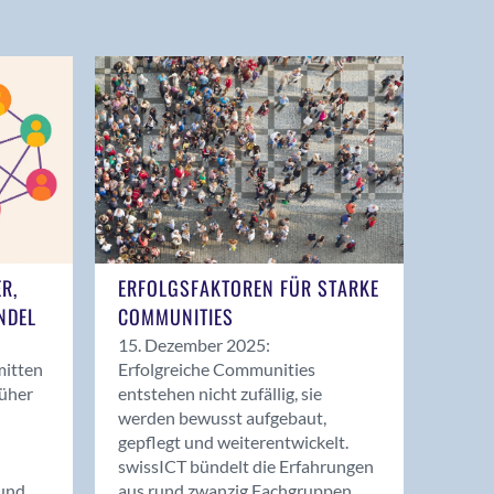
ER,
ERFOLGSFAKTOREN FÜR STARKE
NDEL
COMMUNITIES
15. Dezember 2025:
mitten
Erfolgreiche Communities
rüher
entstehen nicht zufällig, sie
werden bewusst aufgebaut,
gepflegt und weiterentwickelt.
swissICT bündelt die Erfahrungen
und
aus rund zwanzig Fachgruppen.