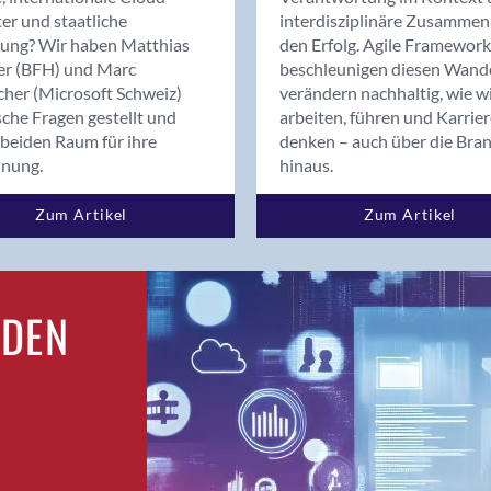
Bern
er und staatliche
interdisziplinäre Zusammen
Bern - Liebefeld
rung? Wir haben Matthias
den Erfolg. Agile Framework
er (BFH) und Marc
beschleunigen diesen Wand
Bern 15
cher (Microsoft Schweiz)
verändern nachhaltig, wie w
Bern 22
sche Fragen gestellt und
arbeiten, führen und Karrie
Bern 65
beiden Raum für ihre
denken – auch über die Bra
Bern 9
dnung.
hinaus.
Bern-Zollikofen
Zum Artikel
Zum Artikel
Biel/Bienne
Binningen
Bolligen
Bonaduz
RDEN
Bonstetten
Bottighofen
Bremgarten bei Bern
Brig
Brig-Glis
Bronschhofen