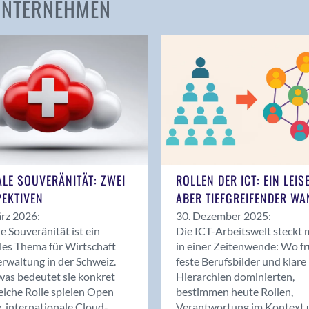
 UNTERNEHMEN
Amden
Andelfingen
Anwil
Appenzell
Au SG
Baar
Baden
Balsthal
Balzers
ALE SOUVERÄNITÄT: ZWEI
ROLLEN DER ICT: EIN LEIS
Basel
EKTIVEN
ABER TIEFGREIFENDER WA
Bassersdorf
rz 2026:
30. Dezember 2025:
Belp
le Souveränität ist ein
Die ICT-Arbeitswelt steckt 
Bendern
les Thema für Wirtschaft
in einer Zeitenwende: Wo f
Benken (SG)
rwaltung in der Schweiz.
feste Berufsbilder und klare
as bedeutet sie konkret
Hierarchien dominierten,
Bergdietikon
lche Rolle spielen Open
bestimmen heute Rollen,
Berlin
, internationale Cloud-
Verantwortung im Kontext 