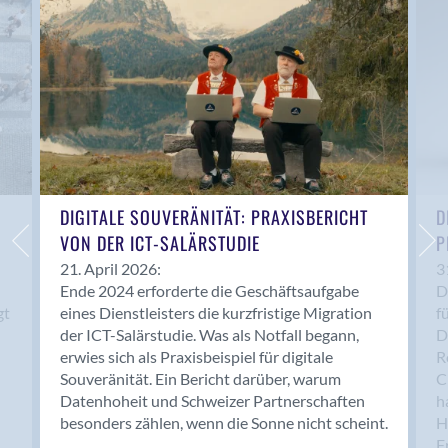
Anwil
Appenzell
Au SG
Baar
Baden
Balsthal
Balzers
Basel
DIGITALE SOUVERÄNITÄT: PRAXISBERICHT
D
VON DER ICT-SALÄRSTUDIE
P
Bassersdorf
Belp
21. April 2026:
3
Ende 2024 erforderte die Geschäftsaufgabe
D
Bendern
gt
eines Dienstleisters die kurzfristige Migration
f
Benken (SG)
der ICT-Salärstudie. Was als Notfall begann,
D
Bergdietikon
erwies sich als Praxisbeispiel für digitale
R
Berlin
Souveränität. Ein Bericht darüber, warum
C
Datenhoheit und Schweizer Partnerschaften
h
Bern
besonders zählen, wenn die Sonne nicht scheint.
H
Bern - Liebefeld
F