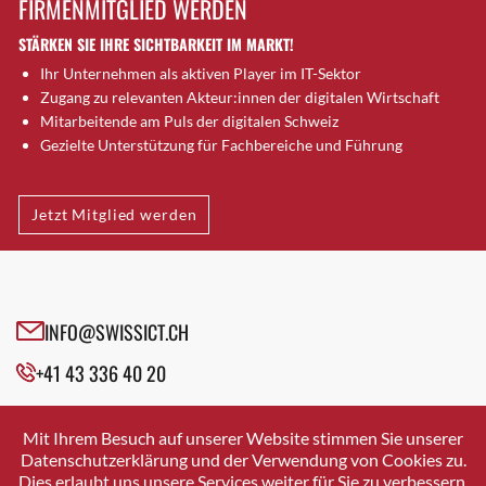
FIRMENMITGLIED WERDEN
Brütten
STÄRKEN SIE IHRE SICHTBARKEIT IM MARKT!
Bubendorf
Ihr Unternehmen als aktiven Player im IT-Sektor
Bubikon
Zugang zu relevanten Akteur:innen der digitalen Wirtschaft
Buchs (SG)
Mitarbeitende am Puls der digitalen Schweiz
Burgdorf
Gezielte Unterstützung für Fachbereiche und Führung
Bäretswil
Bülach
Jetzt Mitglied werden
Cazis
Cham
Chur
Crissier
INFO@SWISSICT.CH
Davos Platz
+41 43 336 40 20
Davos Platz 1
Dierikon
SWISSICT
VULKANSTRASSE 120
Dietikon
Mit Ihrem Besuch auf unserer Website stimmen Sie unserer
8048 ZURICH
Datenschutzerklärung und der Verwendung von Cookies zu.
Dietlikon
Dies erlaubt uns unsere Services weiter für Sie zu verbessern.