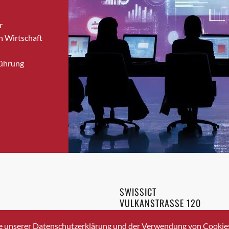
Bronschhofen
r
Brugg
n Wirtschaft
Brugg AG
Brütten
Führung
Bubendorf
Bubikon
Buchs (SG)
Burgdorf
Bäretswil
Bülach
Cazis
Cham
Chur
SWISSICT
Crissier
VULKANSTRASSE 120
Davos Platz
8048 ZURICH
3 336 40 20
Davos Platz 1
e unserer Datenschutzerklärung und der Verwendung von Cookies 