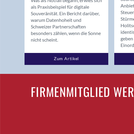
Was als Notfall begann, erwies sich
Anbiet
als Praxisbeispiel für digitale
Steue
Souveränität. Ein Bericht darüber,
Stürm
warum Datenhoheit und
Holits
Schweizer Partnerschaften
identi
besonders zählen, wenn die Sonne
geben 
nicht scheint.
Einor
Zum Artikel
FIRMENMITGLIED WE