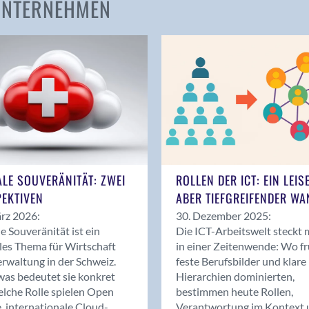
 UNTERNEHMEN
Amden
Andelfingen
Anwil
Appenzell
Au SG
Baar
Baden
Balsthal
Balzers
ALE SOUVERÄNITÄT: ZWEI
ROLLEN DER ICT: EIN LEIS
Basel
EKTIVEN
ABER TIEFGREIFENDER WA
Bassersdorf
rz 2026:
30. Dezember 2025:
Belp
le Souveränität ist ein
Die ICT-Arbeitswelt steckt 
Bendern
les Thema für Wirtschaft
in einer Zeitenwende: Wo f
Benken (SG)
rwaltung in der Schweiz.
feste Berufsbilder und klare
as bedeutet sie konkret
Hierarchien dominierten,
Bergdietikon
lche Rolle spielen Open
bestimmen heute Rollen,
Berlin
, internationale Cloud-
Verantwortung im Kontext 