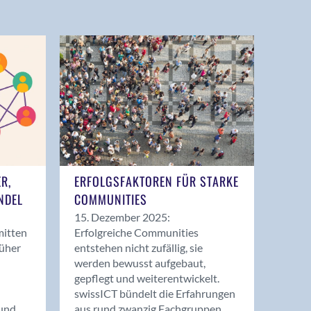
ER,
ERFOLGSFAKTOREN FÜR STARKE
NDEL
COMMUNITIES
15. Dezember 2025:
mitten
Erfolgreiche Communities
rüher
entstehen nicht zufällig, sie
werden bewusst aufgebaut,
gepflegt und weiterentwickelt.
swissICT bündelt die Erfahrungen
und
aus rund zwanzig Fachgruppen.