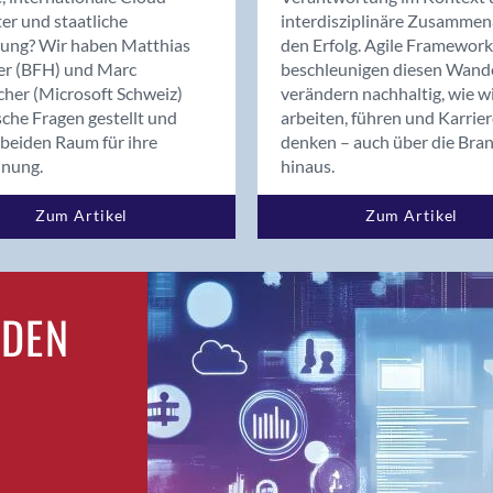
Bern
er und staatliche
interdisziplinäre Zusammen
Bern - Liebefeld
rung? Wir haben Matthias
den Erfolg. Agile Framework
er (BFH) und Marc
beschleunigen diesen Wand
Bern 15
cher (Microsoft Schweiz)
verändern nachhaltig, wie w
Bern 22
sche Fragen gestellt und
arbeiten, führen und Karrie
Bern 65
beiden Raum für ihre
denken – auch über die Bra
Bern 9
dnung.
hinaus.
Bern-Zollikofen
Zum Artikel
Zum Artikel
Biel/Bienne
Binningen
Birsfelden
Bolligen
RDEN
Bonaduz
Bonstetten
Bottighofen
Bremgarten bei Bern
Brig
Brig-Glis