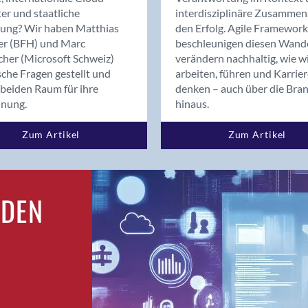
Bern
er und staatliche
interdisziplinäre Zusammen
Bern - Liebefeld
rung? Wir haben Matthias
den Erfolg. Agile Framework
er (BFH) und Marc
beschleunigen diesen Wand
Bern 15
cher (Microsoft Schweiz)
verändern nachhaltig, wie w
Bern 22
sche Fragen gestellt und
arbeiten, führen und Karrie
Bern 65
beiden Raum für ihre
denken – auch über die Bra
Bern 9
dnung.
hinaus.
Bern-Zollikofen
Zum Artikel
Zum Artikel
Biel/Bienne
Binningen
Birsfelden
Bolligen
RDEN
Bonaduz
Bonstetten
Bottighofen
Bremgarten bei Bern
Brig
Brig-Glis