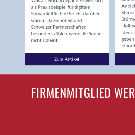
Was als Notfall begann, erwies sich
Anbiet
als Praxisbeispiel für digitale
Steue
Souveränität. Ein Bericht darüber,
Stürm
warum Datenhoheit und
Holits
Schweizer Partnerschaften
identi
besonders zählen, wenn die Sonne
geben 
nicht scheint.
Einor
Zum Artikel
FIRMENMITGLIED WE