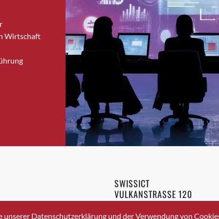
Bronschhofen
r
Brugg
n Wirtschaft
Brugg AG
Brütten
Führung
Bubendorf
Bubikon
Buchs (SG)
Burgdorf
Bäretswil
Bülach
Cazis
Cham
Chur
SWISSICT
Crissier
VULKANSTRASSE 120
Davos Platz
8048 ZURICH
3 336 40 20
Davos Platz 1
e unserer Datenschutzerklärung und der Verwendung von Cookies 