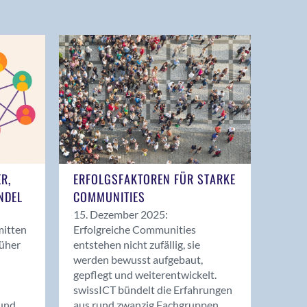
ER,
ERFOLGSFAKTOREN FÜR STARKE
NDEL
COMMUNITIES
15. Dezember 2025:
mitten
Erfolgreiche Communities
rüher
entstehen nicht zufällig, sie
werden bewusst aufgebaut,
gepflegt und weiterentwickelt.
swissICT bündelt die Erfahrungen
und
aus rund zwanzig Fachgruppen.