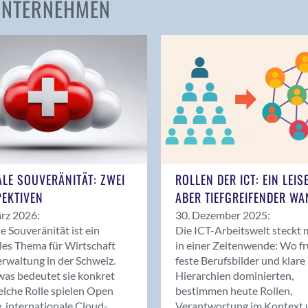
 UNTERNEHMEN
Amden
Andelfingen
Anwil
Appenzell
Au SG
Baar
Baden
Balsthal
Balzers
ALE SOUVERÄNITÄT: ZWEI
ROLLEN DER ICT: EIN LEIS
Basel
EKTIVEN
ABER TIEFGREIFENDER WA
Bassersdorf
rz 2026:
30. Dezember 2025:
Belp
le Souveränität ist ein
Die ICT-Arbeitswelt steckt 
Bendern
les Thema für Wirtschaft
in einer Zeitenwende: Wo f
Benken (SG)
rwaltung in der Schweiz.
feste Berufsbilder und klare
as bedeutet sie konkret
Hierarchien dominierten,
Bergdietikon
lche Rolle spielen Open
bestimmen heute Rollen,
Berlin
, internationale Cloud-
Verantwortung im Kontext 