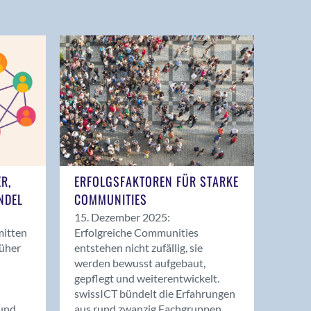
ER,
ERFOLGSFAKTOREN FÜR STARKE
NDEL
COMMUNITIES
15. Dezember 2025:
mitten
Erfolgreiche Communities
rüher
entstehen nicht zufällig, sie
werden bewusst aufgebaut,
gepflegt und weiterentwickelt.
swissICT bündelt die Erfahrungen
und
aus rund zwanzig Fachgruppen.