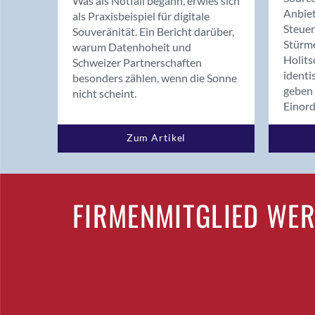
Was als Notfall begann, erwies sich
Anbiet
als Praxisbeispiel für digitale
Steue
Souveränität. Ein Bericht darüber,
Stürm
warum Datenhoheit und
Holits
Schweizer Partnerschaften
identi
besonders zählen, wenn die Sonne
geben 
nicht scheint.
Einor
Zum Artikel
FIRMENMITGLIED WE