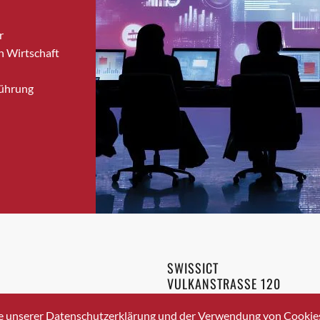
Bronschhofen
r
Brugg
n Wirtschaft
Brugg AG
Brütten
Führung
Bubendorf
Bubikon
Buchs (SG)
Burgdorf
Bäretswil
Bülach
Cazis
Cham
Chur
SWISSICT
Crissier
VULKANSTRASSE 120
Davos Platz
8048 ZURICH
3 336 40 20
Davos Platz 1
e unserer Datenschutzerklärung und der Verwendung von Cookies 