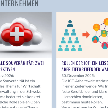
 UNTERNEHMEN
Amden
Andelfingen
Anwil
Appenzell
Au SG
Baar
Baden
Balsthal
Balzers
ALE SOUVERÄNITÄT: ZWEI
ROLLEN DER ICT: EIN LEIS
Basel
EKTIVEN
ABER TIEFGREIFENDER WA
Bassersdorf
rz 2026:
30. Dezember 2025:
Belp
le Souveränität ist ein
Die ICT-Arbeitswelt steckt 
Bendern
les Thema für Wirtschaft
in einer Zeitenwende: Wo f
Benken (SG)
rwaltung in der Schweiz.
feste Berufsbilder und klare
as bedeutet sie konkret
Hierarchien dominierten,
Bergdietikon
lche Rolle spielen Open
bestimmen heute Rollen,
Berlin
, internationale Cloud-
Verantwortung im Kontext 