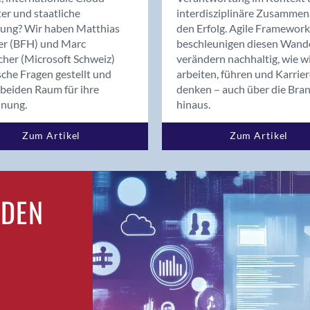
Bern
er und staatliche
interdisziplinäre Zusammen
Bern - Liebefeld
rung? Wir haben Matthias
den Erfolg. Agile Framework
er (BFH) und Marc
beschleunigen diesen Wand
Bern 15
cher (Microsoft Schweiz)
verändern nachhaltig, wie w
Bern 22
sche Fragen gestellt und
arbeiten, führen und Karrie
Bern 65
beiden Raum für ihre
denken – auch über die Bra
Bern 9
dnung.
hinaus.
Bern-Zollikofen
Zum Artikel
Zum Artikel
Biel/Bienne
Binningen
Birsfelden
Bolligen
RDEN
Bonaduz
Bonstetten
Bottighofen
Bremgarten bei Bern
Brig
Brig-Glis