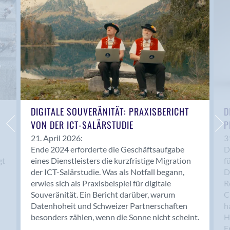
Anwil
Appenzell
Au SG
Baar
Baden
Balsthal
Balzers
Basel
DIGITALE SOUVERÄNITÄT: PRAXISBERICHT
D
VON DER ICT-SALÄRSTUDIE
P
Bassersdorf
Belp
21. April 2026:
3
Ende 2024 erforderte die Geschäftsaufgabe
D
Bendern
gt
eines Dienstleisters die kurzfristige Migration
f
Benken (SG)
der ICT-Salärstudie. Was als Notfall begann,
D
Bergdietikon
erwies sich als Praxisbeispiel für digitale
R
Berlin
Souveränität. Ein Bericht darüber, warum
C
Datenhoheit und Schweizer Partnerschaften
h
Bern
besonders zählen, wenn die Sonne nicht scheint.
H
Bern - Liebefeld
F