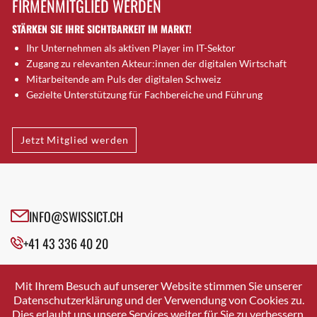
FIRMENMITGLIED WERDEN
Brugg AG
STÄRKEN SIE IHRE SICHTBARKEIT IM MARKT!
Brütten
Ihr Unternehmen als aktiven Player im IT-Sektor
Bubendorf
Zugang zu relevanten Akteur:innen der digitalen Wirtschaft
Bubikon
Mitarbeitende am Puls der digitalen Schweiz
Buchs (SG)
Gezielte Unterstützung für Fachbereiche und Führung
Burgdorf
Bäretswil
Jetzt Mitglied werden
Bülach
Cazis
Cham
Chur
INFO@SWISSICT.CH
Crissier
+41 43 336 40 20
Davos Platz
Davos Platz 1
SWISSICT
VULKANSTRASSE 120
Dierikon
Mit Ihrem Besuch auf unserer Website stimmen Sie unserer
8048 ZURICH
Datenschutzerklärung und der Verwendung von Cookies zu.
Dietikon
Dies erlaubt uns unsere Services weiter für Sie zu verbessern.