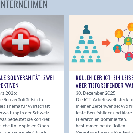
 UNTERNEHMEN
Amden
Andelfingen
Anwil
Appenzell
Au SG
Baar
Baden
Balsthal
Balzers
ALE SOUVERÄNITÄT: ZWEI
ROLLEN DER ICT: EIN LEIS
Basel
EKTIVEN
ABER TIEFGREIFENDER WA
Bassersdorf
rz 2026:
30. Dezember 2025:
Belp
le Souveränität ist ein
Die ICT-Arbeitswelt steckt 
Bendern
les Thema für Wirtschaft
in einer Zeitenwende: Wo f
Benken (SG)
rwaltung in der Schweiz.
feste Berufsbilder und klare
as bedeutet sie konkret
Hierarchien dominierten,
Bergdietikon
lche Rolle spielen Open
bestimmen heute Rollen,
Berlin
, internationale Cloud-
Verantwortung im Kontext 