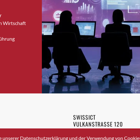
Bronschhofen
r
Brugg
n Wirtschaft
Brugg AG
Brütten
Führung
Bubendorf
Bubikon
Buchs (SG)
Burgdorf
Bäretswil
Bülach
Cazis
Cham
Chur
SWISSICT
Crissier
VULKANSTRASSE 120
Davos Platz
8048 ZURICH
3 336 40 20
Davos Platz 1
e unserer Datenschutzerklärung und der Verwendung von Cookies 