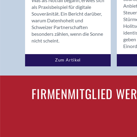
Was als Notfall begann, erwies sich
Anbiet
als Praxisbeispiel für digitale
Steue
Souveränität. Ein Bericht darüber,
Stürm
warum Datenhoheit und
Holits
Schweizer Partnerschaften
identi
besonders zählen, wenn die Sonne
geben 
nicht scheint.
Einor
Zum Artikel
FIRMENMITGLIED WE