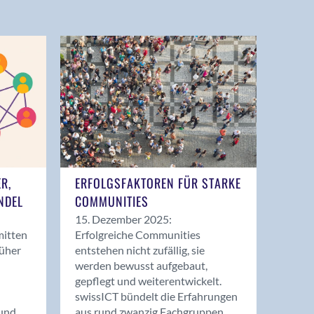
ER,
ERFOLGSFAKTOREN FÜR STARKE
NDEL
COMMUNITIES
15. Dezember 2025:
mitten
Erfolgreiche Communities
rüher
entstehen nicht zufällig, sie
werden bewusst aufgebaut,
gepflegt und weiterentwickelt.
swissICT bündelt die Erfahrungen
und
aus rund zwanzig Fachgruppen.