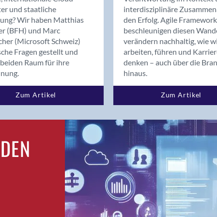
Bern
er und staatliche
interdisziplinäre Zusammen
Bern - Liebefeld
rung? Wir haben Matthias
den Erfolg. Agile Framework
er (BFH) und Marc
beschleunigen diesen Wand
Bern 15
cher (Microsoft Schweiz)
verändern nachhaltig, wie w
Bern 22
sche Fragen gestellt und
arbeiten, führen und Karrie
Bern 65
beiden Raum für ihre
denken – auch über die Bra
Bern 9
dnung.
hinaus.
Bern-Zollikofen
Zum Artikel
Zum Artikel
Biel/Bienne
Binningen
Birsfelden
Bolligen
RDEN
Bonaduz
Bonstetten
Bottighofen
Bremgarten bei Bern
Brig
Brig-Glis