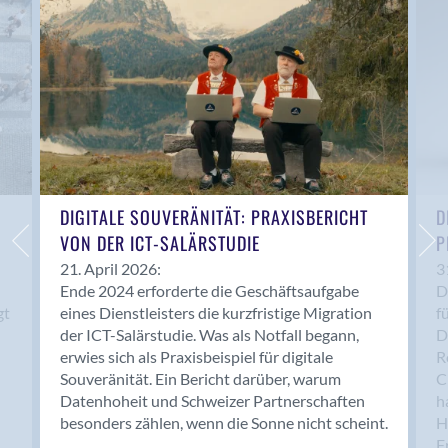
Anwil
Appenzell
Au SG
Baar
Baden
Balsthal
Balzers
Basel
DIGITALE SOUVERÄNITÄT: PRAXISBERICHT
D
VON DER ICT-SALÄRSTUDIE
P
Bassersdorf
Belp
21. April 2026:
3
Ende 2024 erforderte die Geschäftsaufgabe
D
Bendern
gt
eines Dienstleisters die kurzfristige Migration
f
Benken (SG)
der ICT-Salärstudie. Was als Notfall begann,
D
Bergdietikon
erwies sich als Praxisbeispiel für digitale
R
Berlin
Souveränität. Ein Bericht darüber, warum
C
Datenhoheit und Schweizer Partnerschaften
h
Bern
besonders zählen, wenn die Sonne nicht scheint.
H
Bern - Liebefeld
F