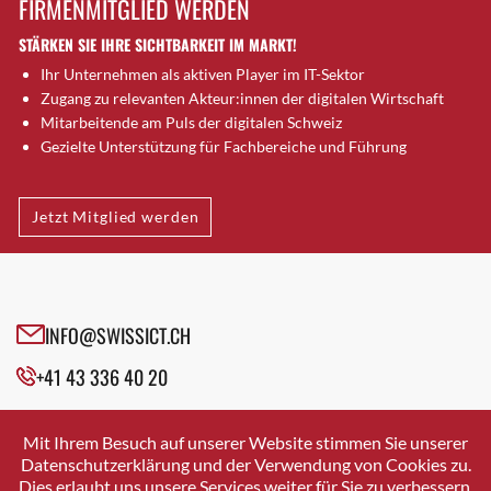
FIRMENMITGLIED WERDEN
Brugg AG
STÄRKEN SIE IHRE SICHTBARKEIT IM MARKT!
Brütten
Ihr Unternehmen als aktiven Player im IT-Sektor
Bubendorf
Zugang zu relevanten Akteur:innen der digitalen Wirtschaft
Bubikon
Mitarbeitende am Puls der digitalen Schweiz
Buchs (SG)
Gezielte Unterstützung für Fachbereiche und Führung
Burgdorf
Bäretswil
Jetzt Mitglied werden
Bülach
Cazis
Cham
Chur
INFO@SWISSICT.CH
Crissier
+41 43 336 40 20
Davos Platz
Davos Platz 1
SWISSICT
VULKANSTRASSE 120
Dierikon
Mit Ihrem Besuch auf unserer Website stimmen Sie unserer
8048 ZURICH
Datenschutzerklärung und der Verwendung von Cookies zu.
Dietikon
Dies erlaubt uns unsere Services weiter für Sie zu verbessern.