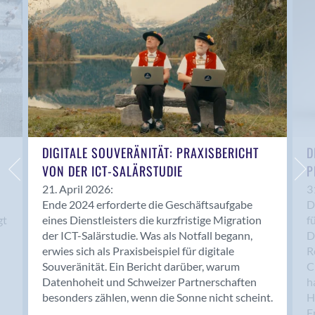
Anwil
Appenzell
Au SG
Baar
Baden
Balsthal
Balzers
Basel
DIGITALE SOUVERÄNITÄT: PRAXISBERICHT
D
VON DER ICT-SALÄRSTUDIE
P
Bassersdorf
Belp
21. April 2026:
3
Ende 2024 erforderte die Geschäftsaufgabe
D
Bendern
gt
eines Dienstleisters die kurzfristige Migration
f
Benken (SG)
der ICT-Salärstudie. Was als Notfall begann,
D
Bergdietikon
erwies sich als Praxisbeispiel für digitale
R
Berlin
Souveränität. Ein Bericht darüber, warum
C
Datenhoheit und Schweizer Partnerschaften
h
Bern
besonders zählen, wenn die Sonne nicht scheint.
H
Bern - Liebefeld
F