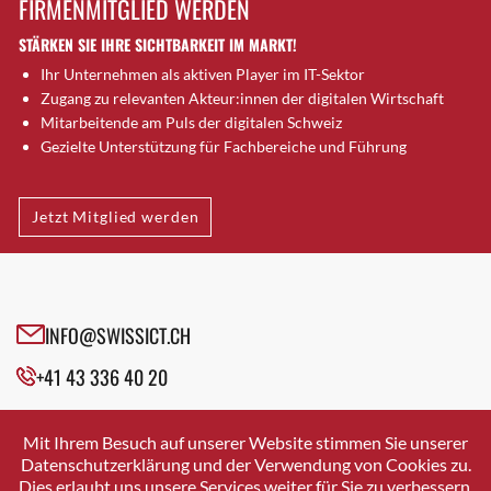
FIRMENMITGLIED WERDEN
Brugg AG
STÄRKEN SIE IHRE SICHTBARKEIT IM MARKT!
Brütten
Ihr Unternehmen als aktiven Player im IT-Sektor
Bubendorf
Zugang zu relevanten Akteur:innen der digitalen Wirtschaft
Bubikon
Mitarbeitende am Puls der digitalen Schweiz
Buchs (SG)
Gezielte Unterstützung für Fachbereiche und Führung
Burgdorf
Bäretswil
Jetzt Mitglied werden
Bülach
Cazis
Cham
Chur
INFO@SWISSICT.CH
Crissier
+41 43 336 40 20
Davos Platz
Davos Platz 1
SWISSICT
VULKANSTRASSE 120
Dierikon
Mit Ihrem Besuch auf unserer Website stimmen Sie unserer
8048 ZURICH
Datenschutzerklärung und der Verwendung von Cookies zu.
Dietikon
Dies erlaubt uns unsere Services weiter für Sie zu verbessern.